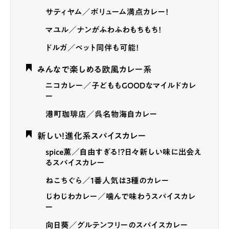
サティヤム／ボリューム満点カレー！
マユル／ナンがふわふわもちもち！
ドルガ／ペット同伴も可能！
みんなで楽しめる欧風カレー系
ニコカレー／子どももGOODなマイルドカレ
ー
港町珈琲店／呉名物海自カレー
新しい！進化系スパイスカレー
spice薫／自由すぎる！？日々新しい味に出会え
るスパイスカレー
ねこちぐら／1番人気は3種のカレー
じわじわカレー／噛んで味わうスパイスカレ
ー
向日葵／グルテンフリーのスパイスカレー