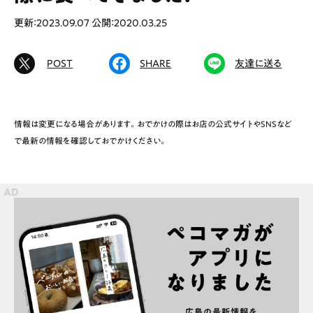
更新：2023.09.07
公開：2020.03.25
POST
SHARE
友達に送る
# カフェ
# ランチ
# スイーツ
# ファミリーにおすすめ
# 女子旅におすすめ
# 中区
# テイクアウト
# パン
# コーヒー
# 宮島
情報は変更になる場合があります。おでかけの際はお店の公式サイトやSNSなど
で最新の情報を確認しておでかけください。
Special
Life
Gourmet
News
Outing
ペコマガとは
運営会社