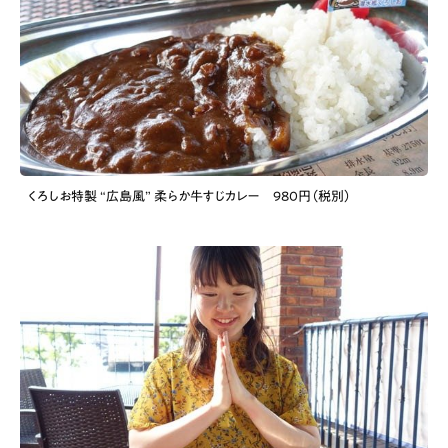
くろしお特製 “広島風” 柔らか牛すじカレー 980円（税別）