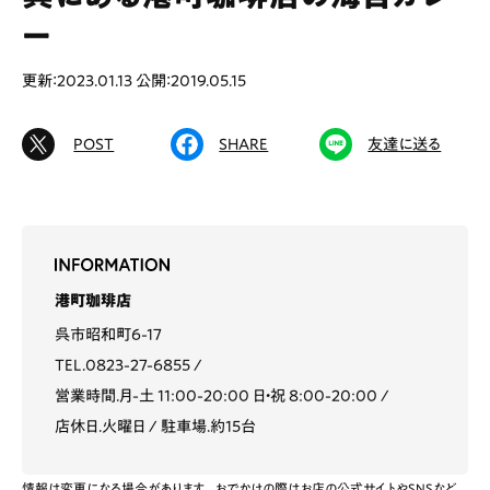
ー
更新：2023.01.13
公開：2019.05.15
# カフェ
# ランチ
# スイーツ
# ファミリーにおすすめ
# 女子旅におすすめ
POST
SHARE
友達に送る
# 中区
# テイクアウト
# パン
# コーヒー
# 宮島
Special
Life
港町珈琲店
Gourmet
News
呉市昭和町6-17
TEL.0823-27-6855
Outing
営業時間.月-土 11:00-20:00 日・祝 8:00-20:00
店休日.火曜日
駐車場.約15台
ペコマガとは
運営会社
情報は変更になる場合があります。おでかけの際はお店の公式サイトやSNSなど