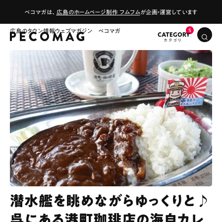
ペコマガは、
広島のホームページ制作 フムフム
が企画・運営しています
広島のタウン情報ウェブマガジン ペコマガ
CATEGORY
潜水艦を眺めながらゆっくりと♪
呉にある港町珈琲店の海自カレ