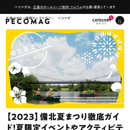
ペコマガは、
広島のホームページ制作 フムフム
が企画・運営しています
広島のタウン情報ウェブマガジン ペコマガ
CATEGORY
【2023】備北夏まつり徹底ガイ
ド！夏限定イベントやアクティビテ