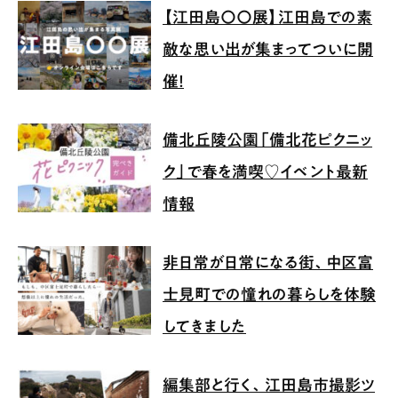
【江田島〇〇展】江田島での素
敵な思い出が集まってついに開
催！
備北丘陵公園「備北花ピクニッ
ク」で春を満喫♡イベント最新
情報
非日常が日常になる街、中区富
士見町での憧れの暮らしを体験
してきました
編集部と行く、江田島市撮影ツ