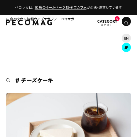
ペコマガは、
広島のホームページ制作 フムフム
が企画・運営しています
広島のタウン情報ウェブマガジン ペコマガ
CATEGORY
EN
JP
# チーズケーキ
# カフェ
# ランチ
# スイーツ