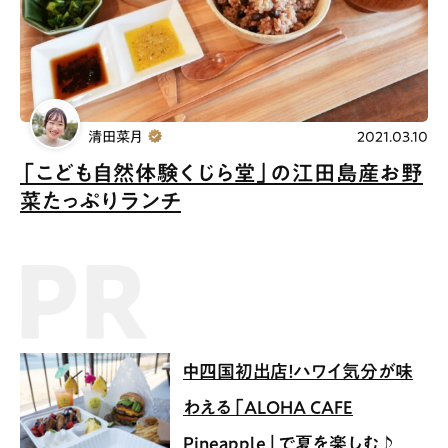
清田菜月
2021.03.10
「こども自然体験くじら堂」の江田島産お野
菜たっぷりランチ
PR記事
中四国初出店！ハワイ気分が味
わえる「ALOHA CAFE
Pineapple」で夏を楽しむ♪