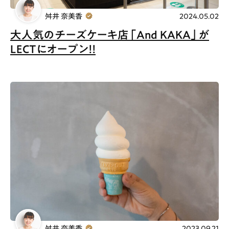
舛井 奈美香
2024.05.02
大人気のチーズケーキ店「And KAKA」が
LECTにオープン！！
舛井 奈美香
2023.09.21