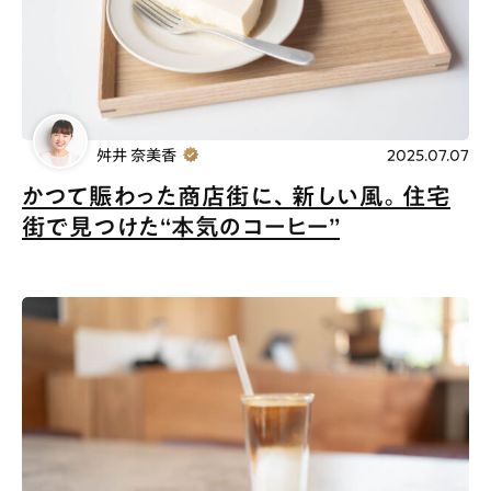
# ファミリーにおすすめ
# 女子旅におすすめ
# 中区
# テイクアウト
# パン
# コーヒー
# 宮島
舛井 奈美香
2025.07.07
Special
Life
かつて賑わった商店街に、新しい風。住宅
Gourmet
News
街で見つけた“本気のコーヒー”
Outing
ペコマガとは
運営会社
スポット情報
広告掲載について
プライバシーポリシー
インフォマティブデータポリシー