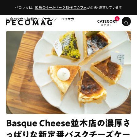
ペコマガは、
広島のホームページ制作 フムフム
が企画・運営しています
広島のタウン情報ウェブマガジン ペコマガ
CATEGORY
Basque Cheese並木店の濃厚さ
っぱりな新定番バスクチーズケー