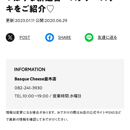
キをご紹介♡
更新：2023.01.11
公開：2020.06.29
# カフェ
# ランチ
# スイーツ
# ファミリーにおすすめ
# 女子旅におすすめ
POST
SHARE
友達に送る
# 中区
# テイクアウト
# パン
# コーヒー
# 宮島
Special
Life
Basque Cheese並木店
Gourmet
News
082-241-3930
TEL.10:00〜19:00
営業時間.水曜日
Outing
情報は変更になる場合があります。おでかけの際はお店の公式サイトやSNSなど
で最新の情報を確認しておでかけください。
ペコマガとは
運営会社