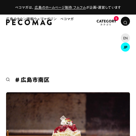
ペコマガは、
広島のホームページ制作 フムフム
が企画・運営しています
広島のタウン情報ウェブマガジン ペコマガ
CATEGORY
EN
JP
# 広島市南区
# カフェ
# ランチ
# スイーツ