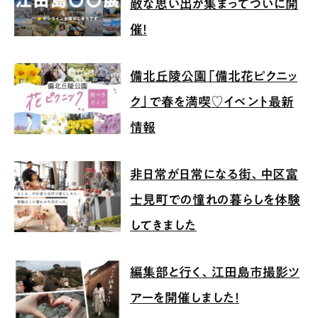
敵な思い出が集まってついに開
催！
備北丘陵公園「備北花ピクニッ
ク」で春を満喫♡イベント最新
情報
非日常が日常になる街、中区富
士見町での憧れの暮らしを体験
してきました
編集部と行く、江田島市撮影ツ
アーを開催しました！