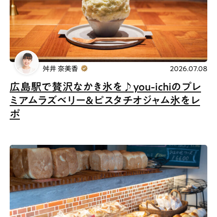
# ファミリーにおすすめ
# 女子旅におすすめ
# 中区
# テイクアウト
# パン
# コーヒー
# 宮島
Special
Life
舛井 奈美香
2026.07.08
広島駅で贅沢なかき氷を♪you-ichiのプレ
Gourmet
News
ミアムラズベリー＆ピスタチオジャム氷をレ
Outing
ポ
ペコマガとは
運営会社
スポット情報
広告掲載について
プライバシーポリシー
インフォマティブデータポリシー