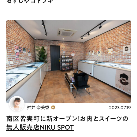
るすしやコトブキ
舛井 奈美香
2023.07.19
南区皆実町に新オープン！お肉とスイーツの
無人販売店NIKU SPOT