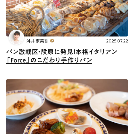
お問合せ
利用規約
舛井 奈美香
2025.07.22
パン激戦区・段原に発見！本格イタリアン
「Force」のこだわり手作りパン