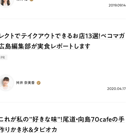
2019.09.14
レクトでテイクアウトできるお店13選！ペコマガ
広島編集部が実食レポートします
PR
舛井 奈美香
2020.04.17
これが私の”好きな味”！尾道・向島70cafeの手
作りかき氷&タピオカ