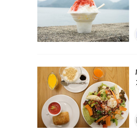
# カフェ
# 
# テイクアウト