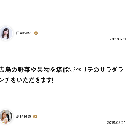
ランチ
# スイーツ
# ファミリーにおすすめ
# 女子旅におすすめ
# 中区
# パン
# コーヒー
# 宮島
田中ちやこ
2019.07.11
広島の野菜や果物を堪能♡ベリテのサラダラ
ンチをいただきます！
高野 彩香
2018.05.24