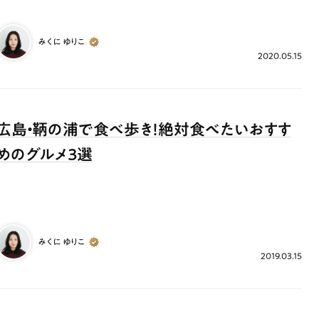
みくに ゆりこ
2020.05.15
広島・鞆の浦で食べ歩き！絶対食べたいおすす
めのグルメ３選
みくに ゆりこ
2019.03.15