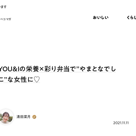
います
おいしい
くら
 ペコマガ
YOU&Iの栄養×彩り弁当で”やまとなでし
こ”な女性に♡
清田菜月
2021.11.11