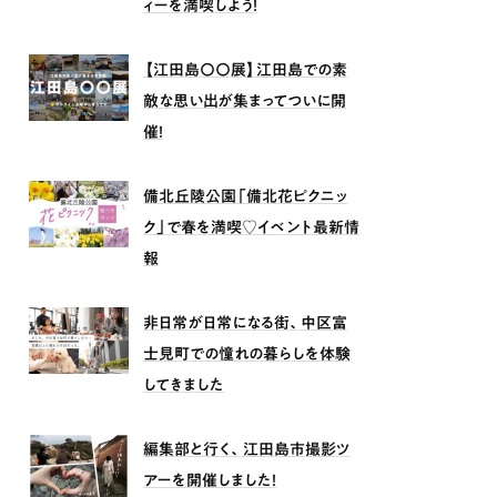
ィーを満喫しよう！
【江田島〇〇展】江田島での素
敵な思い出が集まってついに開
催！
備北丘陵公園「備北花ピクニッ
ク」で春を満喫♡イベント最新情
報
非日常が日常になる街、中区富
士見町での憧れの暮らしを体験
してきました
編集部と行く、江田島市撮影ツ
アーを開催しました！