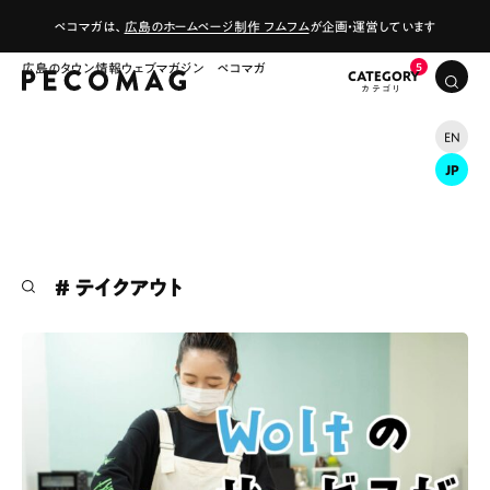
ペコマガは、
広島のホームページ制作 フムフム
が企画・運営しています
広島のタウン情報ウェブマガジン ペコマガ
CATEGORY
EN
JP
# テイクアウト
# カフェ
# ランチ
# スイーツ
# ファミリーにおすすめ
# 女子旅におすすめ
# 中区
# テイクアウト
# パン
# コーヒー
# 宮島