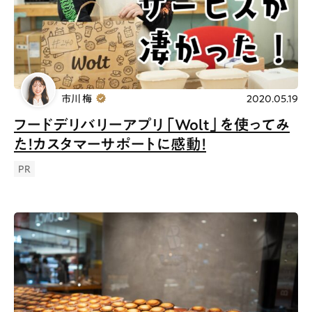
Special
Life
Gourmet
News
Outing
市川 梅
2020.05.19
フードデリバリーアプリ「Wolt」を使ってみ
た！カスタマーサポートに感動！
ペコマガとは
運営会社
PR
スポット情報
広告掲載について
プライバシーポリシー
インフォマティブデータポリシー
お問合せ
利用規約