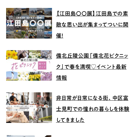
【江田島〇〇展】江田島での素
敵な思い出が集まってついに開
催！
備北丘陵公園「備北花ピクニッ
ク」で春を満喫♡イベント最新
情報
非日常が日常になる街、中区富
士見町での憧れの暮らしを体験
してきました