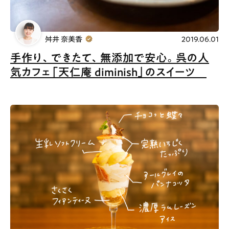
舛井 奈美香
2019.06.01
手作り、できたて、無添加で安心。呉の人
気カフェ「天仁庵 diminish」のスイーツ