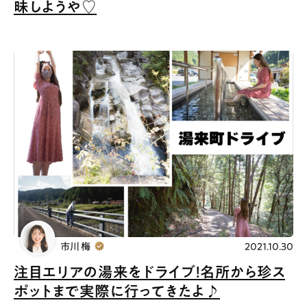
昧しようや♡
市川 梅
2021.10.30
注目エリアの湯来をドライブ！名所から珍ス
ポットまで実際に行ってきたよ♪