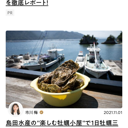
を徹底レポート！
PR
市川 梅
2021.11.01
島田水産の”楽しむ牡蠣小屋”で1日牡蠣三