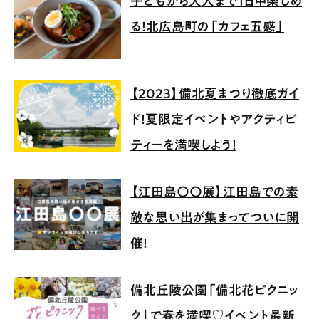
子どもから大人まで1日中楽しめ
る！北広島町の「カフェ五感」
【2023】備北夏まつり徹底ガイ
ド！夏限定イベントやアクティビ
ティーを満喫しよう！
【江田島〇〇展】江田島での素
敵な思い出が集まってついに開
催！
備北丘陵公園「備北花ピクニッ
ク」で春を満喫♡イベント最新