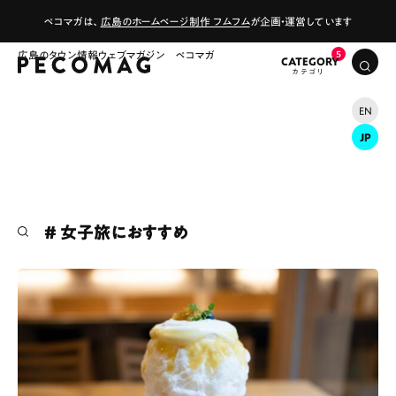
ペコマガは、
広島のホームページ制作 フムフム
が企画・運営しています
広島のタウン情報ウェブマガジン ペコマガ
CATEGORY
EN
JP
# 女子旅におすすめ