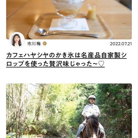
# カフェ
# ランチ
# スイーツ
# ファミリーにおすすめ
# 女子旅におすすめ
# 中区
# テイクアウト
# パン
# コーヒー
# 宮島
市川 梅
2022.07.21
Special
Life
カフェハヤシヤのかき氷は名産品自家製シ
ロップを使った贅沢味じゃった〜♡
Gourmet
News
Outing
ペコマガとは
運営会社
スポット情報
広告掲載について