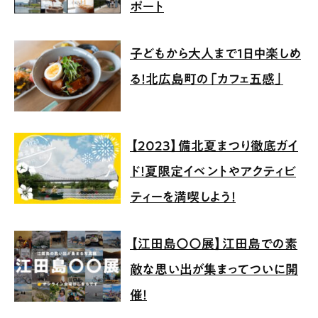
ポート
子どもから大人まで1日中楽しめ
る！北広島町の「カフェ五感」
【2023】備北夏まつり徹底ガイ
ド！夏限定イベントやアクティビ
ティーを満喫しよう！
【江田島〇〇展】江田島での素
敵な思い出が集まってついに開
催！