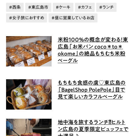
西条
東広島市
ケーキ
カフェ
ランチ
女子旅におすすめ
昼に営業しているお店
米粉100%の概念が変わる！東
広島「お米パン coco＊to＊
okome」の絶品もちむち米粉
ベーグル
もちもち食感の虜♡東広島の
「BagelShop PolePole」目で
見て楽しいカラフルベーグル
地中海を旅するランチ⁈ヒルト
ン広島の夏季限定ビュッフェで