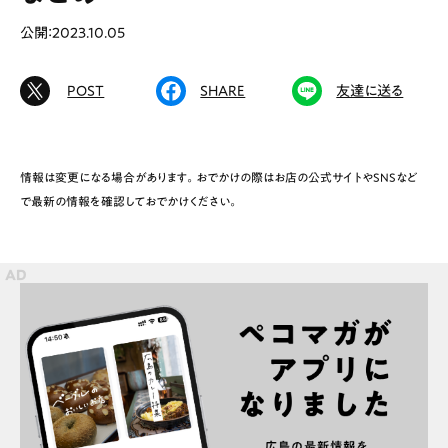
公開：2023.10.05
# カフェ
# ランチ
# スイーツ
POST
SHARE
友達に送る
# ファミリーにおすすめ
# 女子旅におすすめ
# 中区
# テイクアウト
# パン
# コーヒー
# 宮島
情報は変更になる場合があります。おでかけの際はお店の公式サイトやSNSなど
で最新の情報を確認しておでかけください。
Special
Life
Gourmet
News
Outing
ペコマガとは
運営会社