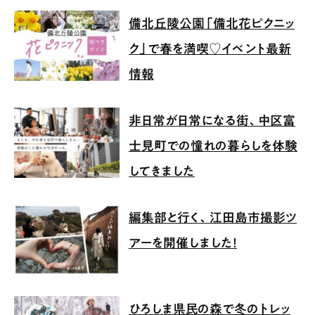
備北丘陵公園「備北花ピクニッ
ク」で春を満喫♡イベント最新
情報
非日常が日常になる街、中区富
士見町での憧れの暮らしを体験
してきました
編集部と行く、江田島市撮影ツ
アーを開催しました！
ひろしま県民の森で冬のトレッ