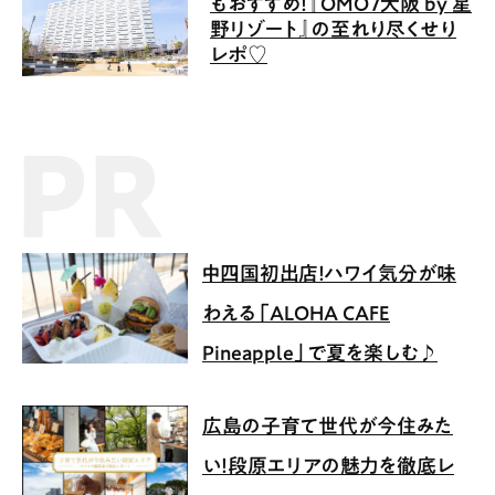
もおすすめ！『OMO7大阪 by 星
野リゾート』の至れり尽くせり
レポ♡
PR記事
中四国初出店！ハワイ気分が味
わえる「ALOHA CAFE
Pineapple」で夏を楽しむ♪
広島の子育て世代が今住みた
い！段原エリアの魅力を徹底レ