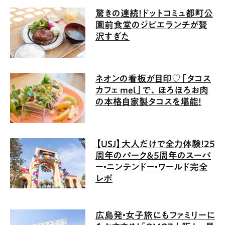
驚きの連続！ドットコミュ都町公
園前食堂のジビエランチが贅
沢すぎた
ネオンの看板が目印♡「タコス
カフェ mel」で、ほろほろお肉
の本格自家製タコスを堪能！
【USJ】大人だけで全力体験！25
周年のパーク＆5周年のスーパ
ー・ニンテンドー・ワールド完全
レポ
広島発・女子旅にもファミリーに