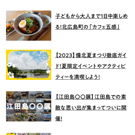
子どもから大人まで1日中楽しめ
る！北広島町の「カフェ五感」
【2023】備北夏まつり徹底ガイ
ド！夏限定イベントやアクティビ
ティーを満喫しよう！
【江田島〇〇展】江田島での素
敵な思い出が集まってついに開
催！