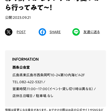
ら行ってみて～！
公開：2023.09.21
# カフェ
# ランチ
# スイーツ
# ファミリーにおすすめ
# 女子旅におすすめ
POST
SHARE
友達に送る
# 中区
# テイクアウト
# パン
# コーヒー
# 宮島
Special
Life
西条公会堂
Gourmet
News
広島県東広島市西条岡町10-24第10内海ビル2F
TEL.082-422-5321
Outing
営業時間.11:00~17:00（イベント・貸し切り時は異なる）
店休日.日曜日
駐車場.なし
ペコマガとは
運営会社
情報は変更になる場合があります。おでかけの際はお店の公式サイトやSNSなど