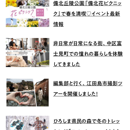
備北丘陵公園「備北花ピクニッ
ク」で春を満喫♡イベント最新
情報
非日常が日常になる街、中区富
士見町での憧れの暮らしを体験
してきました
編集部と行く、江田島市撮影ツ
アーを開催しました！
ひろしま県民の森で冬のトレッ