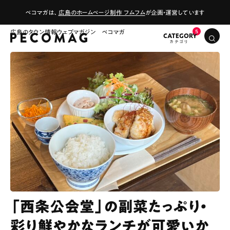
ペコマガは、
広島のホームページ制作 フムフム
が企画・運営しています
広島のタウン情報ウェブマガジン ペコマガ
CATEGORY
「西条公会堂」の副菜たっぷり・
彩り鮮やかなランチが可愛いか