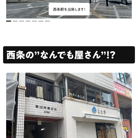
西条駅を出発します！
1
2
3
4
5
6
7
西条の”なんでも屋さん”！？