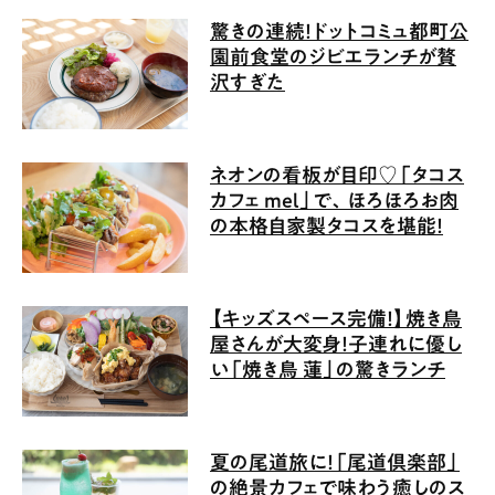
驚きの連続！ドットコミュ都町公
園前食堂のジビエランチが贅
沢すぎた
ネオンの看板が目印♡「タコス
カフェ mel」で、ほろほろお肉
の本格自家製タコスを堪能！
【キッズスペース完備！】焼き鳥
屋さんが大変身！子連れに優し
い「焼き鳥 蓮」の驚きランチ
夏の尾道旅に！「尾道倶楽部」
の絶景カフェで味わう癒しのス