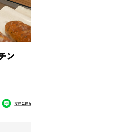
チン
友達に送る