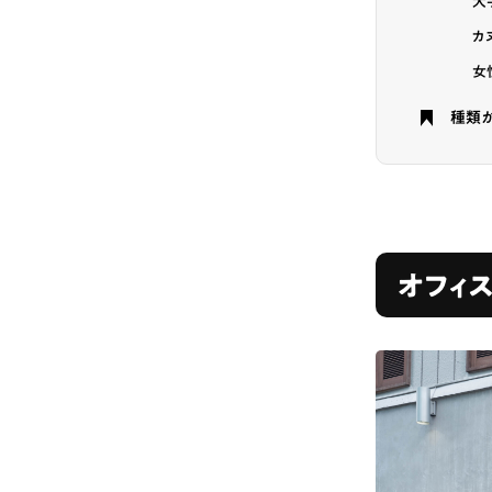
大
# カフェ
# 
カ
# テイクアウト
女
種類
オフィ