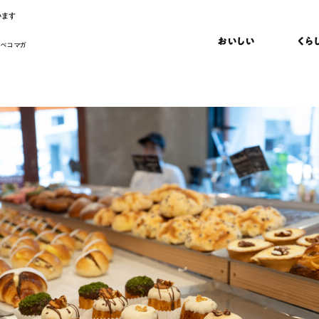
います
おいしい
くら
 ペコマガ