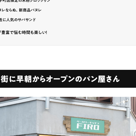
手町店限定の米粉クロワッサン
ランチ
# スイーツ
# ファミリーにおすすめ
# 女子旅におすすめ
# 中区
ヌレならぬ、新商品パヌレ
# パン
# コーヒー
# 宮島
性に人気のサバサンド
が豊富で悩む時間も楽しい！
ス街に早朝からオープンのパン屋さん