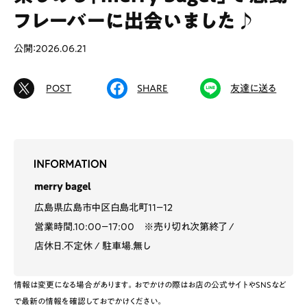
フレーバーに出会いました♪
公開：2026.06.21
# カフェ
# ランチ
# スイーツ
# ファミリーにおすすめ
# 女子旅におすすめ
POST
SHARE
友達に送る
# 中区
# テイクアウト
# パン
# コーヒー
# 宮島
Special
Life
merry bagel
Gourmet
News
広島県広島市中区白島北町１１－１２
営業時間.10:00－17:00 ※売り切れ次第終了
Outing
店休日.不定休
駐車場.無し
情報は変更になる場合があります。おでかけの際はお店の公式サイトやSNSなど
ペコマガとは
運営会社
で最新の情報を確認しておでかけください。