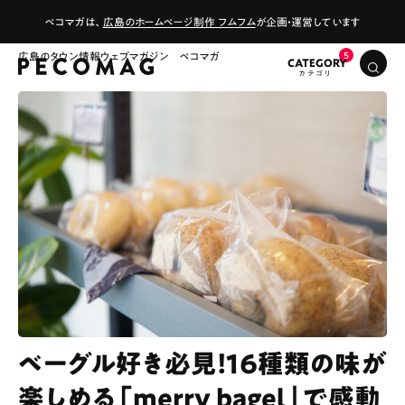
ペコマガは、
広島のホームページ制作 フムフム
が企画・運営しています
広島のタウン情報ウェブマガジン ペコマガ
CATEGORY
ベーグル好き必見！16種類の味が
楽しめる「merry bagel」で感動