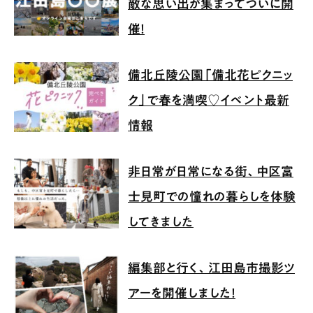
敵な思い出が集まってついに開
催！
備北丘陵公園「備北花ピクニッ
ク」で春を満喫♡イベント最新
情報
非日常が日常になる街、中区富
士見町での憧れの暮らしを体験
してきました
編集部と行く、江田島市撮影ツ
アーを開催しました！