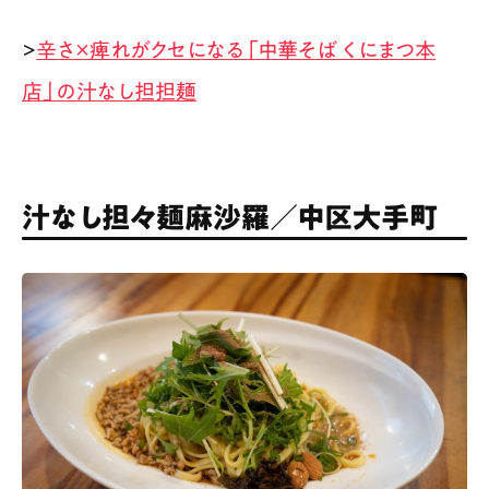
>
辛さ×痺れがクセになる「中華そば くにまつ本
店」の汁なし担担麺
汁なし担々麺麻沙羅／中区大手町