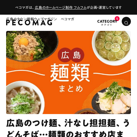
ペコマガは、
広島のホームページ制作 フムフム
が企画・運営しています
広島のタウン情報ウェブマガジン ペコマガ
CATEGORY
広島のつけ麺、汁なし担担麺、う
どんそば…麺類のおすすめ店ま