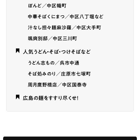
ぼんど／中区幟町
中華そばくにまつ／中区八丁堀など
汁なし担々麺麻沙羅／中区大手町
颯爽別邸／中区三川町
人気うどん・そば・つけそばなど
うどん志もの／呉市中通
そば処みのり／庄原市七塚町
周月鷹野橋店／中区国泰寺
広島の麺をすすり尽くせ！