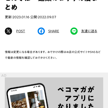
とめ
更新：2023.01.16
公開：2022.09.07
# カフェ
# ランチ
# スイーツ
# ファミリーにおすすめ
# 女子旅におすすめ
POST
SHARE
友達に送る
# 中区
# テイクアウト
# パン
# コーヒー
# 宮島
情報は変更になる場合があります。おでかけの際はお店の公式サイトやSNSなど
で最新の情報を確認しておでかけください。
Special
Life
Gourmet
News
Outing
ペコマガとは
運営会社