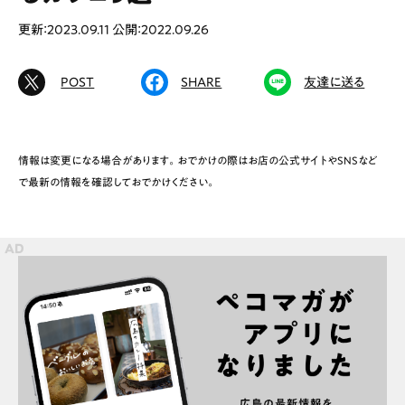
更新：2023.09.11
公開：2022.09.26
POST
SHARE
友達に送る
# カフェ
# ランチ
# スイーツ
# ファミリーにおすすめ
# 女子旅におすすめ
# 中区
# テイクアウト
# パン
# コーヒー
# 宮島
情報は変更になる場合があります。おでかけの際はお店の公式サイトやSNSなど
で最新の情報を確認しておでかけください。
Special
Life
Gourmet
News
Outing
ペコマガとは
運営会社