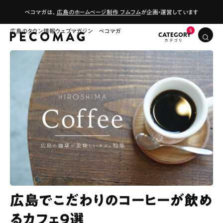
ペコマガは、
広島のホームページ制作 フムフム
が企画・運営しています
広島のタウン情報ウェブマガジン ペコマガ
CATEGORY
広島でこだわりのコーヒーが飲め
るカフェ9選