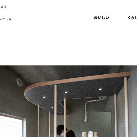
います
おいしい
くら
 ペコマガ