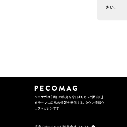
さい。
ペコマガは「明日の広島を今日よりもっと面白く」
をテーマに広島の情報を発信する、タウン情報ウ
ェブマガジンです
広島のホームページ制作会社 フムフム