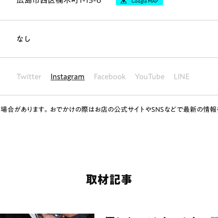
広島市西区楠木町1-13-6
Google MAP
なし
Twitter
Instagram
Facebook
YouTube
LINE
場合があります。おでかけの際はお店の公式サイトやSNSなどで最新の情報
ランチ
# スイーツ
# ファミリーにおすすめ
# 女子旅におすすめ
# 中区
# パン
# コーヒー
# 宮島
取材記事