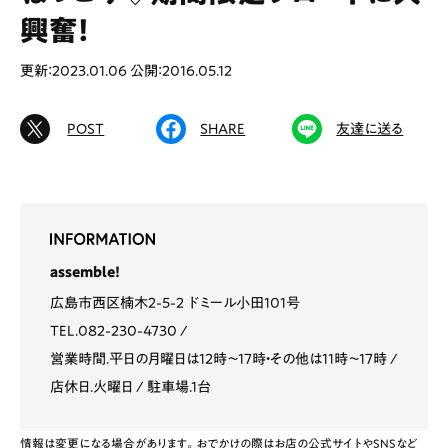
興奮！
更新：2023.01.06
公開：2016.05.12
# カフェ
# ランチ
# スイーツ
# ファミリーにおすすめ
# 女子旅におすすめ
POST
SHARE
友達に送る
# 中区
# テイクアウト
# パン
# コーヒー
# 宮島
Special
Life
assemble!
Gourmet
News
広島市西区楠木2-5-2 ドミール小田101号
TEL.082-230-4730
Outing
営業時間.平日の月曜日は12時〜17時・その他は11時〜17時
店休日.火曜日
駐車場.1台
ペコマガとは
運営会社
情報は変更になる場合があります。おでかけの際はお店の公式サイトやSNSなど