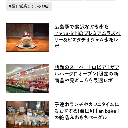
昼に営業しているお店
広島駅で贅沢なかき氷を
♪you-ichiのプレミアムラズベ
リー＆ピスタチオジャム氷をレ
ポ
話題のスーパー「ロピア」がア
ルパークにオープン！限定の新
商品や見どころを最速レポ
子連れランチやカフェタイムに
もおすすめ！海田町「an bake」
の絶品ふわもちベーグル