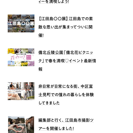
ィーを満喫しよう！
【江田島〇〇展】江田島での素
敵な思い出が集まってついに開
催！
備北丘陵公園「備北花ピクニッ
ク」で春を満喫♡イベント最新情
報
非日常が日常になる街、中区富
士見町での憧れの暮らしを体験
してきました
編集部と行く、江田島市撮影ツ
アーを開催しました！