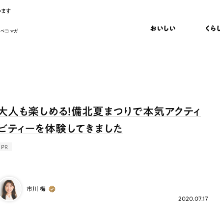
います
おいしい
くら
 ペコマガ
大人も楽しめる！備北夏まつりで本気アクティ
ビティーを体験してきました
PR
市川 梅
2020.07.17