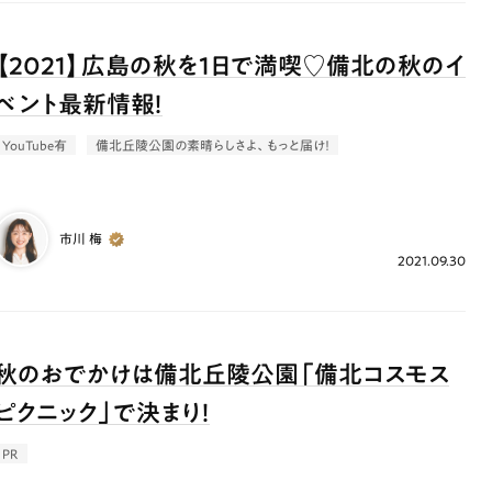
【2021】広島の秋を1日で満喫♡備北の秋のイ
ベント最新情報！
YouTube有
備北丘陵公園の素晴らしさよ、もっと届け！
市川 梅
2021.09.30
秋のおでかけは備北丘陵公園「備北コスモス
ピクニック」で決まり！
PR