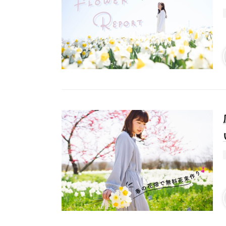
# カフェ
# 
# テイクアウト