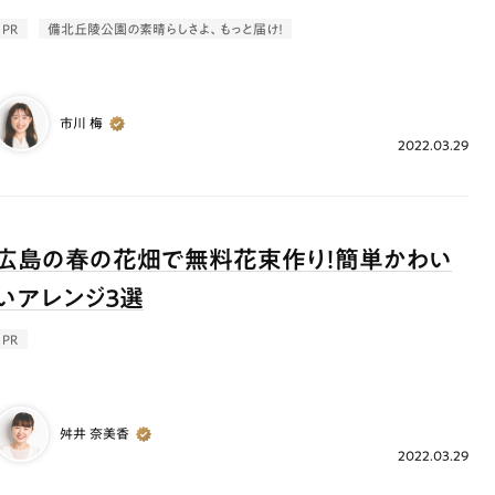
ランチ
# スイーツ
# ファミリーにおすすめ
# 女子旅におすすめ
# 中区
PR
備北丘陵公園の素晴らしさよ、もっと届け！
# パン
# コーヒー
# 宮島
市川 梅
2022.03.29
広島の春の花畑で無料花束作り！簡単かわい
いアレンジ３選
PR
舛井 奈美香
2022.03.29