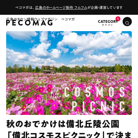
ペコマガは、
広島のホームページ制作 フムフム
が企画・運営しています
広島のタウン情報ウェブマガジン ペコマガ
CATEGORY
秋のおでかけは備北丘陵公園
「備北コスモスピクニック」で決ま