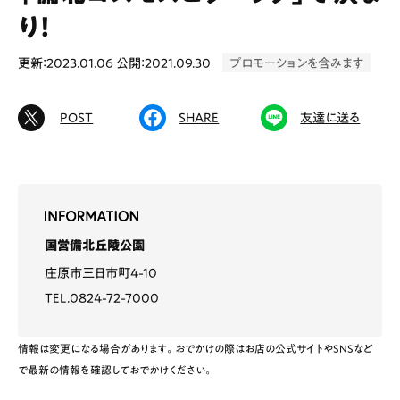
り！
更新：2023.01.06
公開：2021.09.30
プロモーションを含みます
# カフェ
# ランチ
# スイーツ
# ファミリーにおすすめ
# 女子旅におすすめ
POST
SHARE
友達に送る
# 中区
# テイクアウト
# パン
# コーヒー
# 宮島
Special
Life
国営備北丘陵公園
Gourmet
News
庄原市三日市町4-10
TEL.0824-72-7000
Outing
情報は変更になる場合があります。おでかけの際はお店の公式サイトやSNSなど
で最新の情報を確認しておでかけください。
ペコマガとは
運営会社