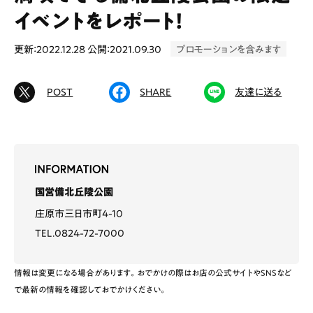
イベントをレポート！
更新：2022.12.28
公開：2021.09.30
プロモーションを含みます
# カフェ
# ランチ
# スイーツ
# ファミリーにおすすめ
# 女子旅におすすめ
POST
SHARE
友達に送る
# 中区
# テイクアウト
# パン
# コーヒー
# 宮島
Special
Life
国営備北丘陵公園
Gourmet
News
庄原市三日市町4-10
TEL.0824-72-7000
Outing
情報は変更になる場合があります。おでかけの際はお店の公式サイトやSNSなど
で最新の情報を確認しておでかけください。
ペコマガとは
運営会社