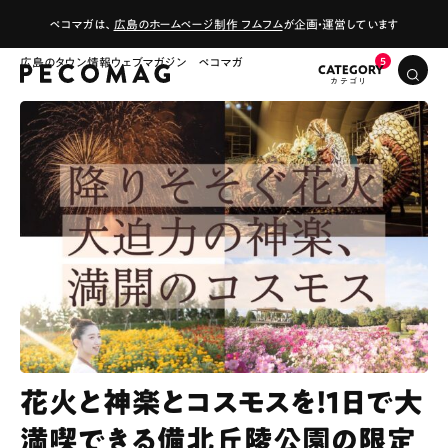
ペコマガは、
広島のホームページ制作 フムフム
が企画・運営しています
広島のタウン情報ウェブマガジン ペコマガ
CATEGORY
花火と神楽とコスモスを！1日で大
満喫できる備北丘陵公園の限定