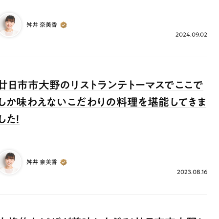
舛井 奈美香
2024.09.02
廿日市市大野のリストランテトーマスでここで
しか味わえないこだわりの料理を堪能してきま
した！
舛井 奈美香
2023.08.16
ランチ
# スイーツ
# ファミリーにおすすめ
# 女子旅におすすめ
# 中区
# パン
# コーヒー
# 宮島