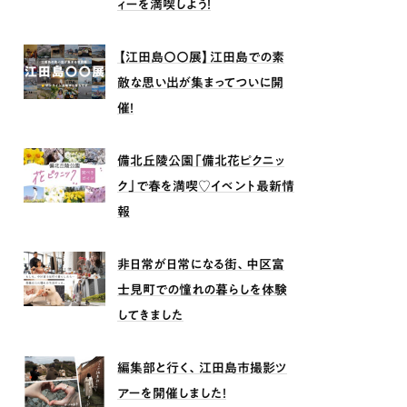
ィーを満喫しよう！
【江田島〇〇展】江田島での素
敵な思い出が集まってついに開
催！
備北丘陵公園「備北花ピクニッ
ク」で春を満喫♡イベント最新情
報
非日常が日常になる街、中区富
士見町での憧れの暮らしを体験
してきました
編集部と行く、江田島市撮影ツ
アーを開催しました！