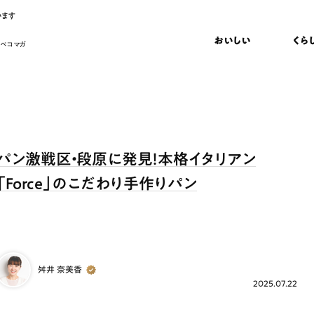
います
おいしい
くら
 ペコマガ
パン激戦区・段原に発見！本格イタリアン
「Force」のこだわり手作りパン
舛井 奈美香
2025.07.22