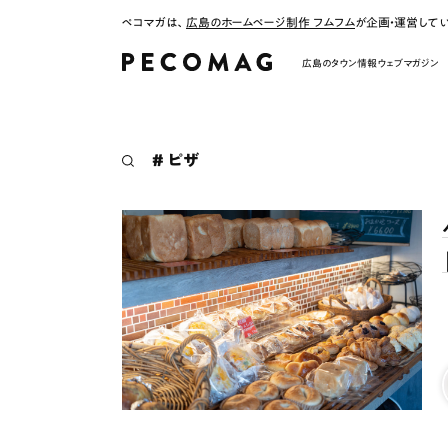
ペコマガは、
広島のホームページ制作 フムフム
が企画・運営して
広島のタウン情報ウェブマガジン
# ピザ