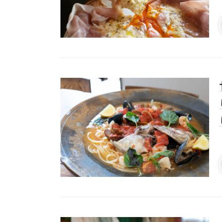
# カフェ
# 
# テイクアウト