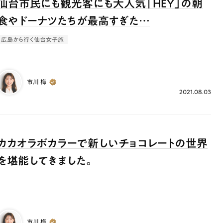
仙台市民にも観光客にも大人気「HEY」の朝
食やドーナツたちが最高すぎた…
広島から行く仙台女子旅
市川 梅
2021.08.03
カカオラボカラーで新しいチョコレートの世界
を堪能してきました。
市川 梅