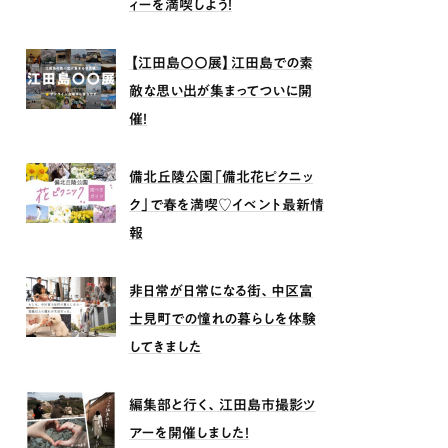
ィーを満喫しよう！
【江田島〇〇展】江田島での素
敵な思い出が集まってついに開
催！
備北丘陵公園「備北花ピクニッ
ク」で春を満喫♡イベント最新情
報
非日常が日常になる街、中区富
士見町での憧れの暮らしを体験
してきました
編集部と行く、江田島市撮影ツ
アーを開催しました！