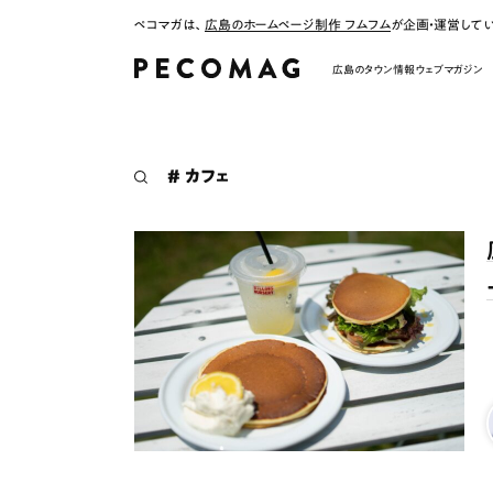
ペコマガは、
広島のホームページ制作 フムフム
が企画・運営して
広島のタウン情報ウェブマガジン
# カフェ