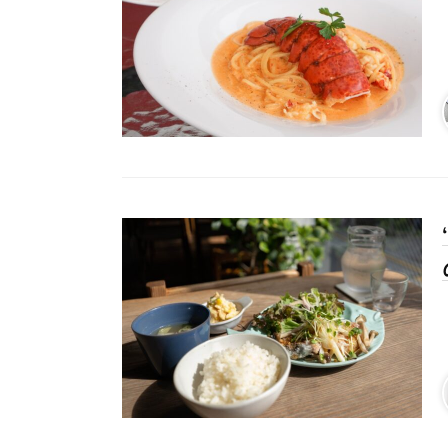
# カフェ
# 
# テイクアウト