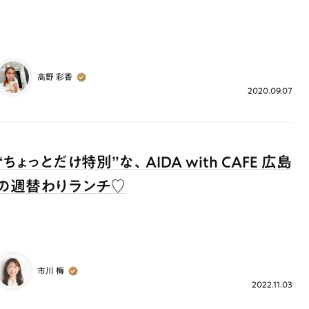
ランチ
# スイーツ
# ファミリーにおすすめ
# 女子旅におすすめ
# 中区
# パン
# コーヒー
# 宮島
高野 彩香
2020.09.07
“ちょっとだけ特別”な、AIDA with CAFE 広島
の週替わりランチ♡
市川 梅
2022.11.03