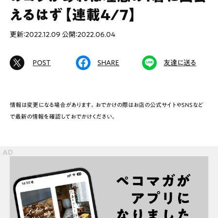
えるはず【連載4/7】
更新：2022.12.09
公開：2022.06.04
# カフェ
# ランチ
# スイーツ
# ファミリーにおすすめ
# 女子旅におすすめ
POST
SHARE
友達に送る
# 中区
# テイクアウト
# パン
# コーヒー
# 宮島
情報は変更になる場合があります。おでかけの際はお店の公式サイトやSNSなど
で最新の情報を確認しておでかけください。
Special
Life
Gourmet
News
Outing
ペコマガとは
運営会社