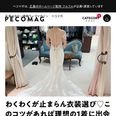
ペコマガは、
広島のホームページ制作 フムフム
が企画・運営しています
広島のタウン情報ウェブマガジン ペコマガ
CATEGORY
わくわくが止まらん衣装選び♡こ
のコツがあれば理想の1着に出会