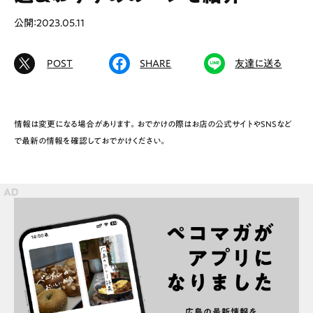
公開：2023.05.11
POST
SHARE
友達に送る
# カフェ
# ランチ
# スイーツ
# ファミリーにおすすめ
# 女子旅におすすめ
# 中区
# テイクアウト
# パン
# コーヒー
# 宮島
情報は変更になる場合があります。おでかけの際はお店の公式サイトやSNSなど
で最新の情報を確認しておでかけください。
Special
Life
Gourmet
News
Outing
ペコマガとは
運営会社