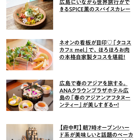
広島にいながら世界旅行がで
きるSPICE薫のスパイスカレー
ネオンの看板が目印♡「タコス
カフェ mel」で、ほろほろお肉
の本格自家製タコスを堪能！
広島で春のアジアを旅する。
ANAクラウンプラザホテル広
島の「春のアジアンアフタヌー
ンティー」が美しすぎる・・！
【府中町】朝7時オープン！ハー
ド系が美味しいと話題のベーカ