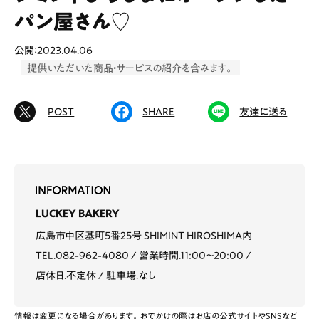
パン屋さん♡
公開：2023.04.06
# カフェ
# ランチ
# スイーツ
提供いただいた商品・サービスの紹介を含みます。
# ファミリーにおすすめ
# 女子旅におすすめ
# 中区
# テイクアウト
# パン
# コーヒー
POST
SHARE
友達に送る
# 宮島
Special
Life
Gourmet
News
LUCKEY BAKERY
広島市中区基町5番25号 SHIMINT HIROSHIMA内
Outing
TEL.082-962-4080
営業時間.11:00〜20:00
店休日.不定休
駐車場.なし
ペコマガとは
運営会社
情報は変更になる場合があります。おでかけの際はお店の公式サイトやSNSなど