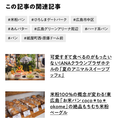
この記事の関連記事
米粉パン
ひろしまゲートパーク
広島市中区
あんバター
広島グリーンアリーナ周辺
ハード系パン
パン
紙屋町西・原爆ドーム前
可愛すぎて食べるのがもったい
ない！ANAクラウンプラザホテ
ルの「夏のアニマルスイーツブ
ッフェ」
米粉100%の概念が変わる！東
広島「お米パン coco＊to＊
okome」の絶品もちむち米粉
ベーグル