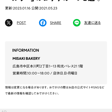
更新：2023.01.16
公開：2021.05.23
POST
SHARE
友達に送る
# カフェ
# ランチ
# スイーツ
# ファミリーにおすすめ
# 女子旅におすすめ
# 中区
# テイクアウト
# パン
# コーヒー
# 宮島
MISAKI BAKERY
Special
Life
広島市中区本川町2丁目1−13 和光パレス21 1階
営業時間.10:00〜18:00
店休日.日・月曜日
Gourmet
News
Outing
情報は変更になる場合があります。おでかけの際はお店の公式サイトやSNSなど
で最新の情報を確認しておでかけください。
ペコマガとは
運営会社