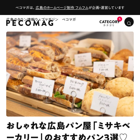
ペコマガは、
広島のホームページ制作 フムフム
が企画・運営しています
広島のタウン情報ウェブマガジン ペコマガ
CATEGORY
おしゃれな広島パン屋「ミサキベ
ーカリー」のおすすめパン3選♡