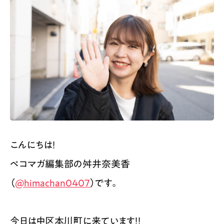
こんにちは！
ペコマガ編集部の舛井奈美香
（
@himachan0407
）です。
今日は中区本川町に来ています！！