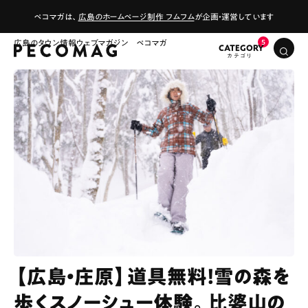
ペコマガは、
広島のホームページ制作 フムフム
が企画・運営しています
広島のタウン情報ウェブマガジン ペコマガ
CATEGORY
【広島・庄原】道具無料！雪の森を
歩くスノーシュー体験。比婆山の