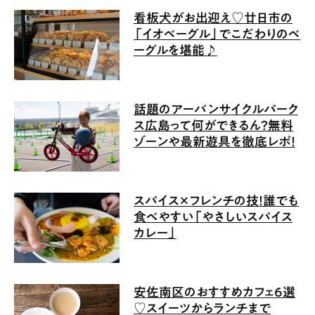
看板犬がお出迎え♡廿日市の
「イオベーグル」でこだわりのベ
ーグルを堪能♪
話題のアーバンサイクルパーク
ス広島って何ができるん？無料
ゾーンや最新遊具を徹底レポ！
スパイス×フレンチの技！誰でも
食べやすい「やさしいスパイス
カレー」
安佐南区のおすすめカフェ6選
♡スイーツからランチまで