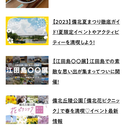
【2023】備北夏まつり徹底ガイ
ド！夏限定イベントやアクティビ
ティーを満喫しよう！
【江田島〇〇展】江田島での素
敵な思い出が集まってついに開
催！
備北丘陵公園「備北花ピクニッ
ク」で春を満喫♡イベント最新
情報