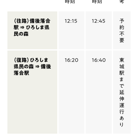
時刻
時刻
考
（往路）備後落合
12:15
12:45
予
駅 ⇒ ひろしま県
約
民の森
不
要
（復路）ひろしま
16:20
16:40
東
県民の森 ⇒ 備後
城
落合駅
駅
ま
で
延
伸
運
行
あ
り