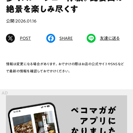
# カフェ
# ランチ
# スイーツ
絶景を楽しみ尽くす
# ファミリーにおすすめ
# 女子旅におすすめ
# 中区
# テイクアウト
# パン
# コーヒー
公開：2026.01.16
# 宮島
POST
SHARE
友達に送る
Special
Life
Gourmet
News
情報は変更になる場合があります。おでかけの際はお店の公式サイトやSNSなど
で最新の情報を確認しておでかけください。
Outing
ペコマガとは
運営会社
スポット情報
広告掲載について
プライバシーポリシー
インフォマティブデータポリシー