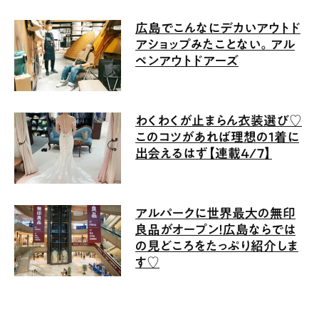
広島でこんなにデカいアウトド
アショップみたことない。アル
ペンアウトドアーズ
わくわくが止まらん衣装選び♡
このコツがあれば理想の1着に
出会えるはず【連載4/7】
アルパークに世界最大の無印
良品がオープン！広島ならでは
の見どころをたっぷり紹介しま
す♡