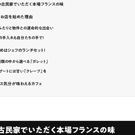
の古民家でいただく本場フランスの味
ランチ
# スイーツ
# ファミリーにおすすめ
# 女子旅におすすめ
# 中区
でお店を始めた理由
# パン
# コーヒー
# 宮島
ふたりと物件との運命的な出会い
の手入れも自分たちの手で！
めはシェフのランチセット！
種類の中から選べる「ガレット」
ザートには甘い「クレープ」を
ス気分が味わえるカフェ
古民家でいただく本場フランスの味