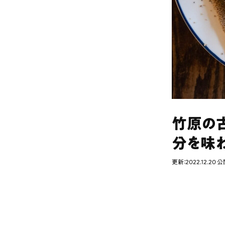
竹原の古
分を味
更新：2022.12.20
公開