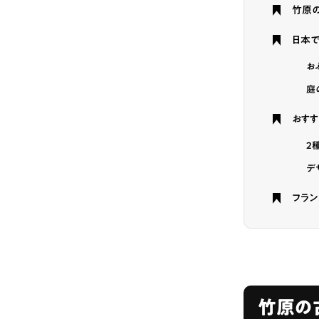
竹原
# カフェ
# 
日本
# テイクアウト
お
庭
おすす
2
デ
フラン
竹原の