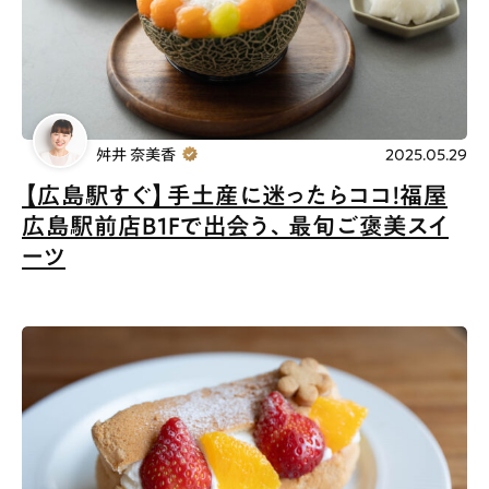
# 宮島
Special
Life
Gourmet
News
舛井 奈美香
2025.05.29
【広島駅すぐ】手土産に迷ったらココ！福屋
Outing
広島駅前店B1Fで出会う、最旬ご褒美スイ
ーツ
ペコマガとは
運営会社
スポット情報
広告掲載について
プライバシーポリシー
インフォマティブデータポリシー
お問合せ
利用規約