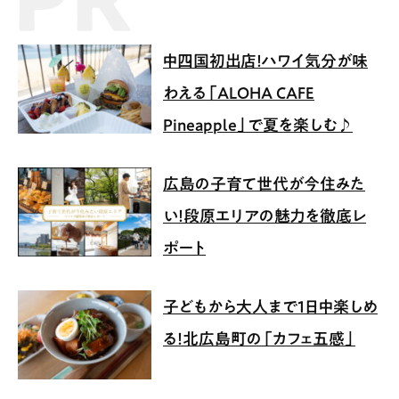
中四国初出店！ハワイ気分が味
わえる「ALOHA CAFE
Pineapple」で夏を楽しむ♪
広島の子育て世代が今住みた
い！段原エリアの魅力を徹底レ
ポート
子どもから大人まで1日中楽しめ
る！北広島町の「カフェ五感」