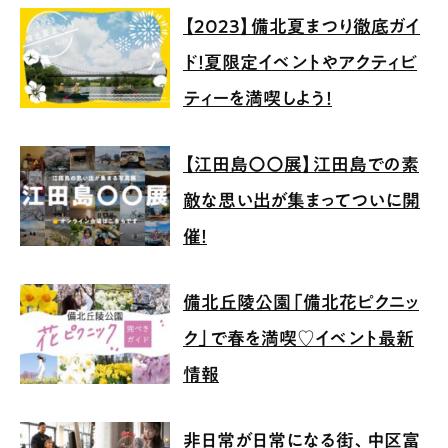
【2023】備北夏まつり徹底ガイ
ド！夏限定イベントやアクティビ
ティーを満喫しよう！
【江田島〇〇展】江田島での素
敵な思い出が集まってついに開
催！
備北丘陵公園「備北花ピクニッ
ク」で春を満喫♡イベント最新
情報
非日常が日常になる街、中区富