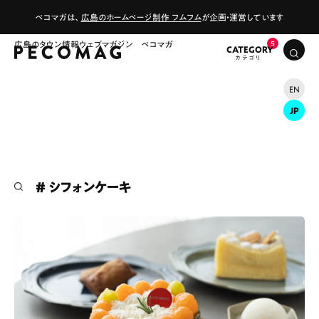
ペコマガは、
広島のホームページ制作 フムフム
が企画・運営しています
広島のタウン情報ウェブマガジン ペコマガ
CATEGORY
EN
JP
# シフォンケーキ
# カフェ
# ランチ
# スイーツ
# ファミリーにおすすめ
# 女子旅におすすめ
# 中区
# テイクアウト
# パン
# コーヒー