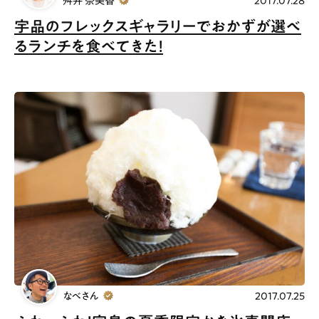
舛井 奈美香
2017.07.28
宇品のフレックスギャラリーでおかずが選べ
お問合せ
利用規約
るランチを食べてきた！
なべさん
2017.07.25