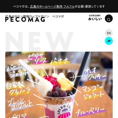
ペコマガは、
広島のホームページ制作 フムフム
が企画・運営しています
広島のタウン情報ウェブマガジン ペコマガ
おいしい
EN
JP
# カフェ
# ランチ
# スイーツ