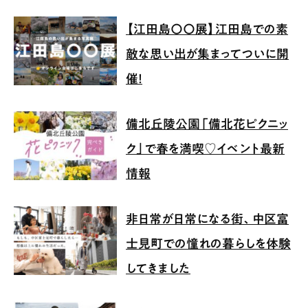
【江田島〇〇展】江田島での素
敵な思い出が集まってついに開
催！
備北丘陵公園「備北花ピクニッ
ク」で春を満喫♡イベント最新
情報
非日常が日常になる街、中区富
士見町での憧れの暮らしを体験
してきました