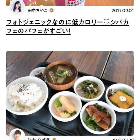
# ファミリーにおすすめ
# 女子旅におすすめ
田中ちやこ
2017.09.01
# 中区
# テイクアウト
# パン
# コーヒー
フォトジェニックなのに低カロリー♡シバカ
# 宮島
フェのパフェがすごい！
Special
Life
Gourmet
News
Outing
ペコマガとは
運営会社
スポット情報
広告掲載について
プライバシーポリシー
インフォマティブデータポリシー