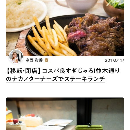
高野 彩香
2017.01.17
【移転・閉店】コスパ良すぎじゃろ！並木通り
のナカノターナーズでステーキランチ