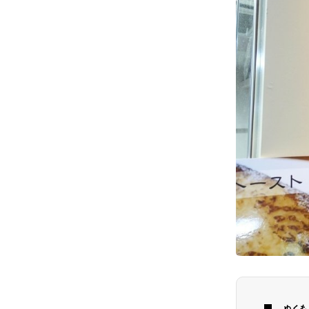
# カフェ
# 
# テイクアウト