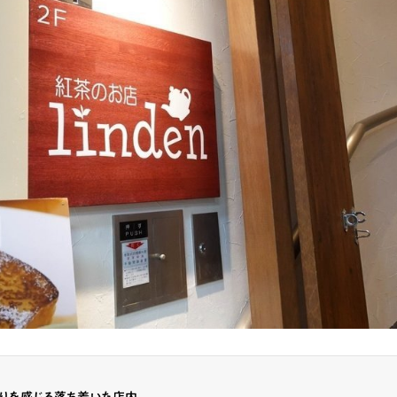
ランチ
# スイーツ
# ファミリーにおすすめ
# 女子旅におすすめ
# 中区
# パン
# コーヒー
# 宮島