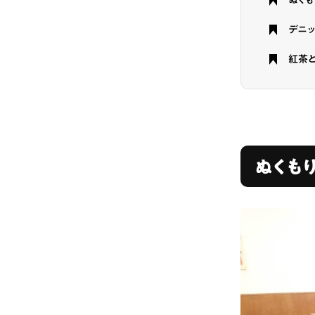
ぬく
デニッ
紅茶と
ぬくも