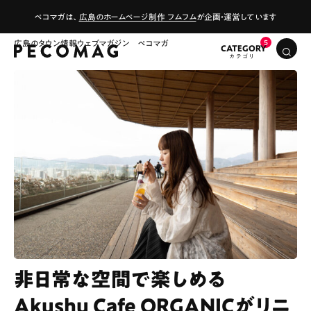
ペコマガは、
広島のホームページ制作 フムフム
が企画・運営しています
広島のタウン情報ウェブマガジン ペコマガ
CATEGORY
非日常な空間で楽しめる
Akushu Cafe ORGANICがリニ