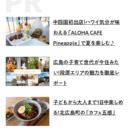
中四国初出店！ハワイ気分が味
わえる「ALOHA CAFE
Pineapple」で夏を楽しむ♪
広島の子育て世代が今住みた
い！段原エリアの魅力を徹底レ
ポート
子どもから大人まで1日中楽しめ
る！北広島町の「カフェ五感」