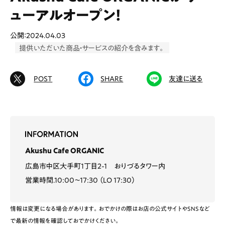
ューアルオープン！
# カフェ
# ランチ
# スイーツ
公開：2024.04.03
# ファミリーにおすすめ
# 女子旅におすすめ
提供いただいた商品・サービスの紹介を含みます。
# 中区
# テイクアウト
# パン
# コーヒー
# 宮島
POST
SHARE
友達に送る
Special
Life
Gourmet
News
Akushu Cafe ORGANIC
Outing
広島市中区大手町1丁目2-1 おりづるタワー内
営業時間.10:00〜17:30 （LO 17:30）
ペコマガとは
運営会社
情報は変更になる場合があります。おでかけの際はお店の公式サイトやSNSなど
で最新の情報を確認しておでかけください。
スポット情報
広告掲載について