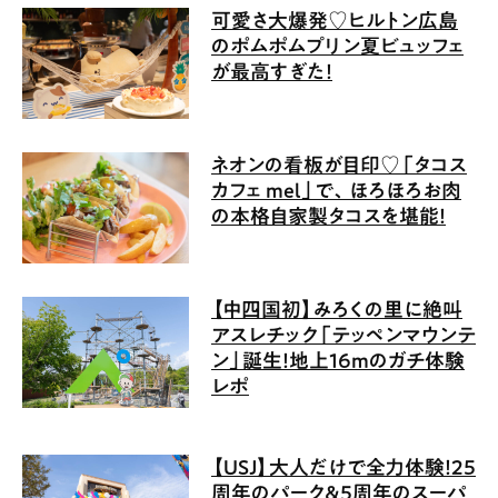
可愛さ大爆発♡ヒルトン広島
のポムポムプリン夏ビュッフェ
が最高すぎた！
ネオンの看板が目印♡「タコス
カフェ mel」で、ほろほろお肉
の本格自家製タコスを堪能！
【中四国初】みろくの里に絶叫
アスレチック「テッペンマウンテ
ン」誕生！地上16mのガチ体験
レポ
【USJ】大人だけで全力体験！25
周年のパーク＆5周年のスーパ