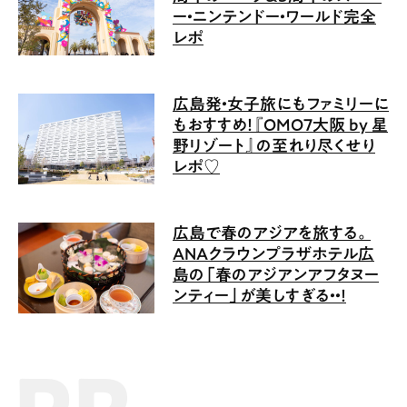
ー・ニンテンドー・ワールド完全
レポ
広島発・女子旅にもファミリーに
もおすすめ！『OMO7大阪 by 星
野リゾート』の至れり尽くせり
レポ♡
広島で春のアジアを旅する。
ANAクラウンプラザホテル広
島の「春のアジアンアフタヌー
ンティー」が美しすぎる・・！
PR記事