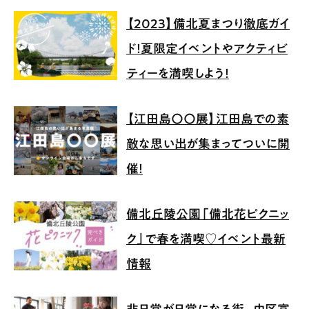
【2023】備北夏まつり徹底ガイ
ド！夏限定イベントやアクティビ
ティーを満喫しよう！
【江田島〇〇展】江田島での素
敵な思い出が集まってついに開
催！
備北丘陵公園「備北花ピクニッ
ク」で春を満喫♡イベント最新
情報
非日常が日常になる街、中区富