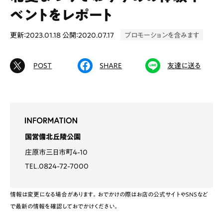
ベントをレポート
更新：2023.01.18
公開：2020.07.17
プロモーションを含みます
# カフェ
# ランチ
# スイーツ
# ファミリーにおすすめ
# 女子旅におすすめ
POST
SHARE
友達に送る
# 中区
# テイクアウト
# パン
# コーヒー
# 宮島
Special
Life
国営備北丘陵公園
Gourmet
News
庄原市三日市町4-10
TEL.0824-72-7000
Outing
情報は変更になる場合があります。おでかけの際はお店の公式サイトやSNSなど
で最新の情報を確認しておでかけください。
ペコマガとは
運営会社