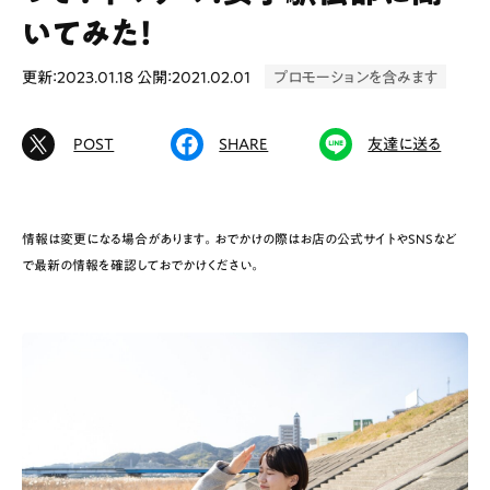
いてみた！
更新：2023.01.18
公開：2021.02.01
プロモーションを含みます
# カフェ
# ランチ
# スイーツ
# ファミリーにおすすめ
# 女子旅におすすめ
POST
SHARE
友達に送る
# 中区
# テイクアウト
# パン
# コーヒー
# 宮島
情報は変更になる場合があります。おでかけの際はお店の公式サイトやSNSなど
で最新の情報を確認しておでかけください。
Special
Life
Gourmet
News
Outing
ペコマガとは
運営会社