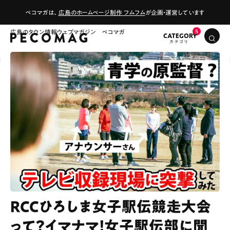
ペコマガは、
広島のホームページ制作 フムフム
が企画・運営しています
広島のタウン情報ウェブマガジン ペコマガ
CATEGORY
RCCひろしま女子駅伝競走大会
って？イマナマ！女子駅伝部に聞