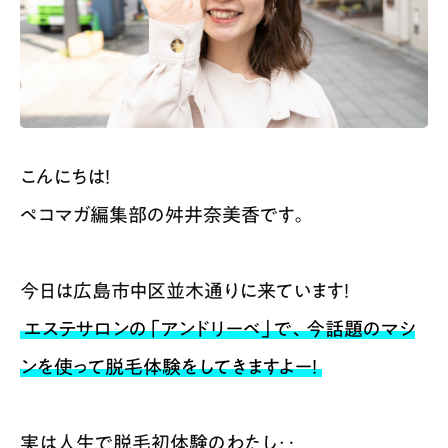
スポット情報
広告掲載について
プライバシーポリシー
インフォマティブデータポリシー
お問合せ
利用規約
こんにちは！
ペコマガ編集部の舛井奈美香です。
今日は広島市中区並木通りに来ています！
エステサロンの「アンドリーベ」で、今話題のマシ
ンを使って脱毛体験をしてきますよー！
実は人生で脱毛初体験のわたし‥