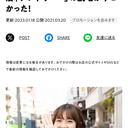
かった！
更新：2023.01.18
公開：2021.03.20
プロモーションを含みます
# カフェ
# ランチ
# スイーツ
# ファミリーにおすすめ
# 女子旅におすすめ
POST
SHARE
友達に送る
# 中区
# テイクアウト
# パン
# コーヒー
# 宮島
情報は変更になる場合があります。おでかけの際はお店の公式サイトやSNSなど
で最新の情報を確認しておでかけください。
Special
Life
Gourmet
News
Outing
ペコマガとは
運営会社