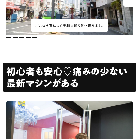
パルコを背にして平和大通り側へ進みます。
1
2
3
4
5
初心者も安心♡痛みの少ない
最新マシンがある