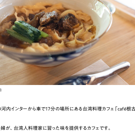
ランチ
# スイーツ
# ファミリーにおすすめ
# 女子旅におすすめ
# 中区
# パン
# コーヒー
# 宮島
円
河内インターから車で17分の場所にある台湾料理カフェ「café根
婦が、台湾人料理家に習った味を提供するカフェです。