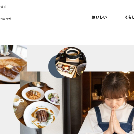
います
おいしい
くら
 ペコマガ