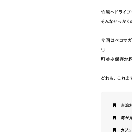
竹原へドライブ
そんなせっかく
今回はペコマガ
♡
町並み保存地区
どれも、これま
台湾
海が見
カジュ