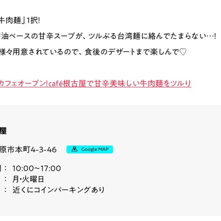
牛肉麺」1択！
油ベースの甘辛スープが、ツルぷる台湾麺に絡んでたまらない…！
様々用意されているので、食後のデザートまで楽しんで♡
カフェオープン！café根古屋で甘辛美味しい牛肉麺をツルり
古屋
市本町4-3-46
Google MAP
間
10:00〜17:00
月・火曜日
近くにコインパーキングあり