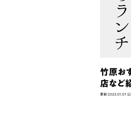
竹原お
店など
更新：2023.01.07
公開