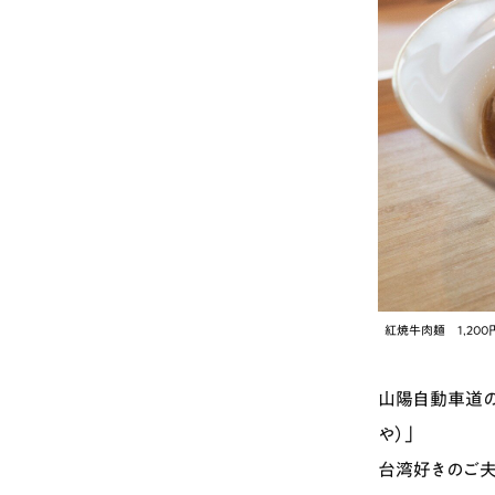
# カフェ
# 
# テイクアウト
紅焼牛肉麺 1,200
山陽自動車道の
や）」
台湾好きのご夫