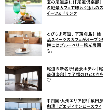
夏の尾道旅に！「尾道倶楽部」
の絶景カフェで味わう癒しのス
イーツ＆ドリンク
とびしま海道、下蒲刈島に絶
品スイーツのカフェがオープン！
横にはブルーベリー観光農園
も。
尾道の新名所！絶景ホテル『尾
道倶楽部』で至福のひとときを
♡
中四国・九州エリア初！「猿田彦
珈琲」がエディオンピースウィ