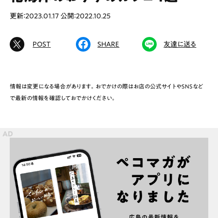
更新：2023.01.17
公開：2022.10.25
# カフェ
# ランチ
# スイーツ
POST
SHARE
友達に送る
# ファミリーにおすすめ
# 女子旅におすすめ
# 中区
# テイクアウト
# パン
# コーヒー
# 宮島
情報は変更になる場合があります。おでかけの際はお店の公式サイトやSNSなど
で最新の情報を確認しておでかけください。
Special
Life
Gourmet
News
Outing
ペコマガとは
運営会社