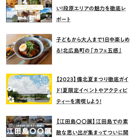
い！段原エリアの魅力を徹底レ
ポート
子どもから大人まで1日中楽しめ
る！北広島町の「カフェ五感」
【2023】備北夏まつり徹底ガイ
ド！夏限定イベントやアクティビ
ティーを満喫しよう！
【江田島〇〇展】江田島での素
敵な思い出が集まってついに開