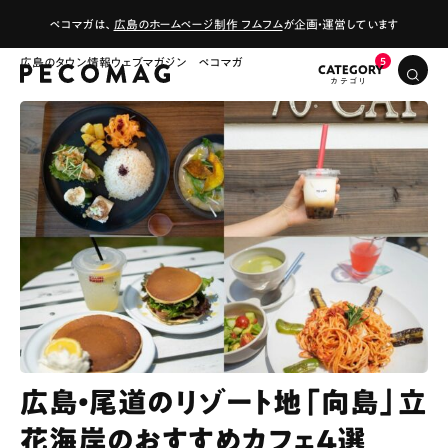
ペコマガは、
広島のホームページ制作 フムフム
が企画・運営しています
広島のタウン情報ウェブマガジン ペコマガ
CATEGORY
広島・尾道のリゾート地「向島」立
花海岸のおすすめカフェ4選