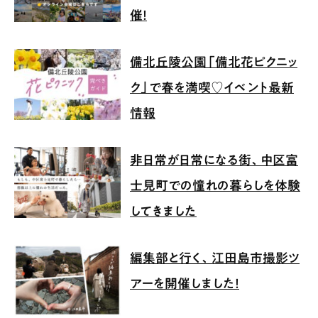
催！
備北丘陵公園「備北花ピクニッ
ク」で春を満喫♡イベント最新
情報
非日常が日常になる街、中区富
士見町での憧れの暮らしを体験
してきました
編集部と行く、江田島市撮影ツ
アーを開催しました！