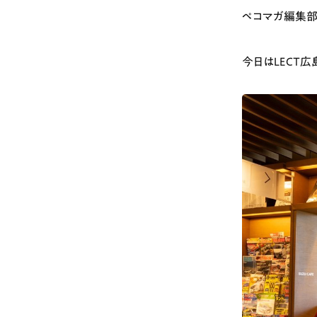
ペコマガ編集部
# カフェ
# 
# テイクアウト
今日はLECT