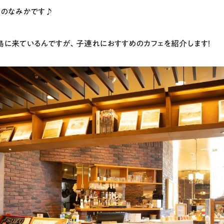
のなみかです♪
ランチ
# スイーツ
# ファミリーにおすすめ
# 女子旅におすすめ
# 中区
# パン
# コーヒー
# 宮島
広島に来ているんですが、子連れにおすすめのカフェを紹介します！