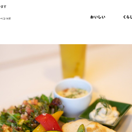
います
おいしい
くら
 ペコマガ