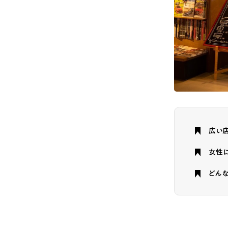
広い店
女性
どんな