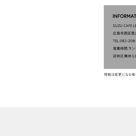
SUZU CAFE L
広島市西区扇2-
TEL.082-208
営業時間.ランチ10
店休日.無休（L
情報は変更になる場