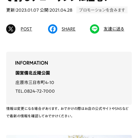
更新：2023.01.07
公開：2021.04.28
プロモーションを含みます
POST
SHARE
友達に送る
# カフェ
# ランチ
# スイーツ
# ファミリーにおすすめ
# 女子旅におすすめ
# 中区
# テイクアウト
# パン
# コーヒー
# 宮島
国営備北丘陵公園
Special
Life
庄原市三日市町4-10
TEL.0824-72-7000
Gourmet
News
Outing
情報は変更になる場合があります。おでかけの際はお店の公式サイトやSNSなど
で最新の情報を確認しておでかけください。
ペコマガとは
運営会社