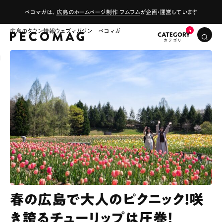
ペコマガは、
広島のホームページ制作 フムフム
が企画・運営しています
広島のタウン情報ウェブマガジン ペコマガ
CATEGORY
春の広島で大人のピクニック！咲
き誇るチューリップは圧巻！