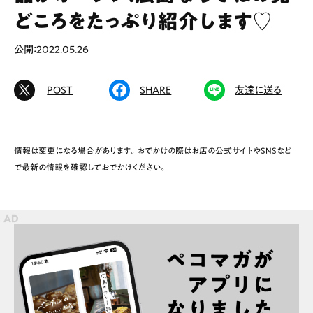
どころをたっぷり紹介します♡
公開：2022.05.26
# カフェ
# ランチ
# スイーツ
# ファミリーにおすすめ
# 女子旅におすすめ
POST
SHARE
友達に送る
# 中区
# テイクアウト
# パン
# コーヒー
# 宮島
情報は変更になる場合があります。おでかけの際はお店の公式サイトやSNSなど
で最新の情報を確認しておでかけください。
Special
Life
Gourmet
News
Outing
ペコマガとは
運営会社