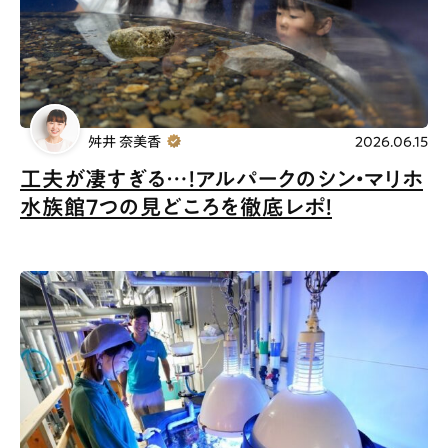
Gourmet
News
Outing
舛井 奈美香
2026.06.15
ペコマガとは
運営会社
工夫が凄すぎる…！アルパークのシン・マリホ
水族館7つの見どころを徹底レポ！
スポット情報
広告掲載について
プライバシーポリシー
インフォマティブデータポリシー
お問合せ
利用規約