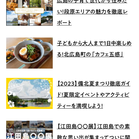
広島の子育て世代が今住みた
い！段原エリアの魅力を徹底レ
ポート
子どもから大人まで1日中楽しめ
る！北広島町の「カフェ五感」
【2023】備北夏まつり徹底ガイ
ド！夏限定イベントやアクティビ
ティーを満喫しよう！
【江田島〇〇展】江田島での素
敵な思い出が集まってついに開