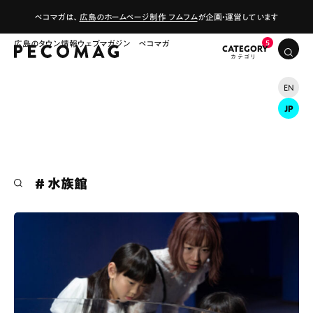
ペコマガは、
広島のホームページ制作 フムフム
が企画・運営しています
広島のタウン情報ウェブマガジン ペコマガ
CATEGORY
EN
JP
# 水族館
# カフェ
# ランチ
# スイーツ
# ファミリーにおすすめ
# 女子旅におすすめ
# 中区
# テイクアウト
# パン
# コーヒー
# 宮島
Special
Life