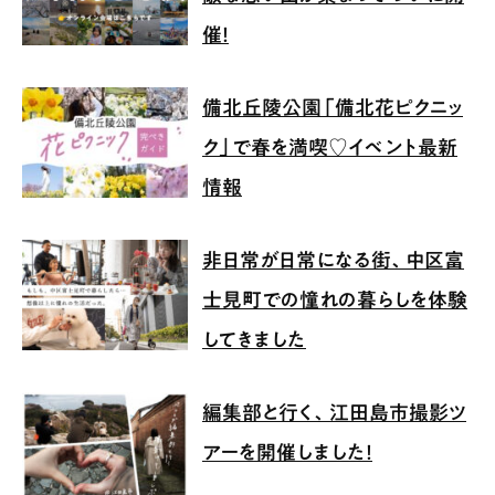
催！
備北丘陵公園「備北花ピクニッ
ク」で春を満喫♡イベント最新
情報
非日常が日常になる街、中区富
士見町での憧れの暮らしを体験
してきました
編集部と行く、江田島市撮影ツ
アーを開催しました！