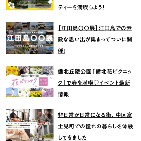
ティーを満喫しよう！
【江田島〇〇展】江田島での素
敵な思い出が集まってついに開
催！
備北丘陵公園「備北花ピクニッ
ク」で春を満喫♡イベント最新
情報
非日常が日常になる街、中区富
士見町での憧れの暮らしを体験
してきました