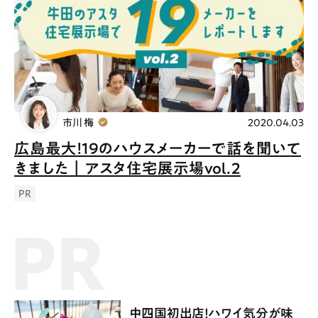
市川 梅
2020.04.03
広島最大！19のハウスメーカーで話を聞いて
きました｜アスタ住宅展示場vol.2
PR
PR記事
中四国初出店！ハワイ気分が味