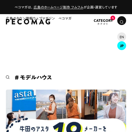
ペコマガは、
広島のホームページ制作 フムフム
が企画・運営しています
広島のタウン情報ウェブマガジン ペコマガ
CATEGORY
EN
JP
# モデルハウス
# カフェ
# ランチ
# スイーツ
# ファミリーにおすすめ
# 女子旅におすすめ
# 中区
# テイクアウト
# パン
# コーヒー
# 宮島