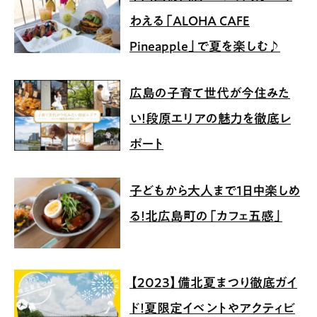
わえる「ALOHA CAFE
Pineapple」で夏を楽しむ♪
広島の子育て世代が今住みた
い！段原エリアの魅力を徹底レ
ポート
子どもから大人まで1日中楽しめ
る！北広島町の「カフェ五感」
【2023】備北夏まつり徹底ガイ
ド！夏限定イベントやアクティビ