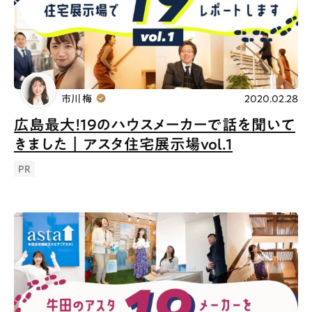
Special
Life
Gourmet
News
Outing
市川 梅
2020.02.28
広島最大！19のハウスメーカーで話を聞いて
ペコマガとは
運営会社
きました｜アスタ住宅展示場vol.1
スポット情報
広告掲載について
PR
プライバシーポリシー
インフォマティブデータポリシー
お問合せ
利用規約