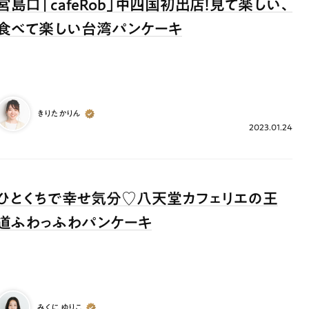
宮島口「cafeRob」中四国初出店！見て楽しい、
食べて楽しい台湾パンケーキ
きりたかりん
2023.01.24
ひとくちで幸せ気分♡八天堂カフェリエの王
道ふわっふわパンケーキ
みくに ゆりこ