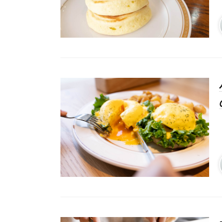
# カフェ
# 
# テイクアウト