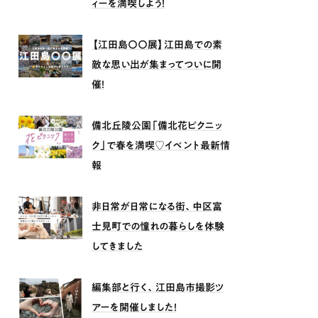
ィーを満喫しよう！
【江田島〇〇展】江田島での素
敵な思い出が集まってついに開
催！
備北丘陵公園「備北花ピクニッ
ク」で春を満喫♡イベント最新情
報
非日常が日常になる街、中区富
士見町での憧れの暮らしを体験
してきました
編集部と行く、江田島市撮影ツ
アーを開催しました！