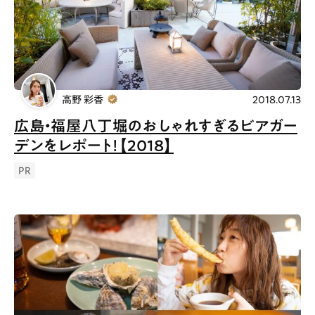
Gourmet
News
Outing
高野 彩香
2018.07.13
ペコマガとは
運営会社
広島・福屋八丁堀のおしゃれすぎるビアガー
デンをレポート！【2018】
スポット情報
広告掲載について
PR
プライバシーポリシー
インフォマティブデータポリシー
お問合せ
利用規約