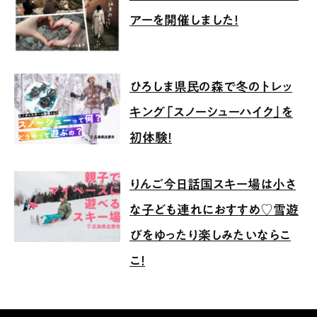
アーを開催しました！
ひろしま県民の森で冬のトレッ
キング「スノーシューハイク」を
初体験！
りんご今日話国スキー場は小さ
な子ども連れにおすすめ♡雪遊
びをゆったり楽しみたいならこ
こ！