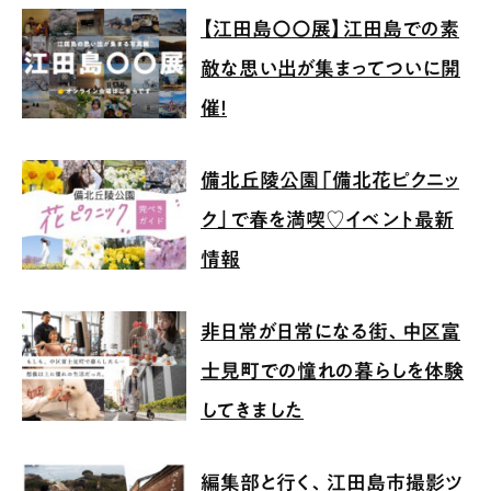
【江田島〇〇展】江田島での素
敵な思い出が集まってついに開
催！
備北丘陵公園「備北花ピクニッ
ク」で春を満喫♡イベント最新
情報
非日常が日常になる街、中区富
士見町での憧れの暮らしを体験
してきました
編集部と行く、江田島市撮影ツ