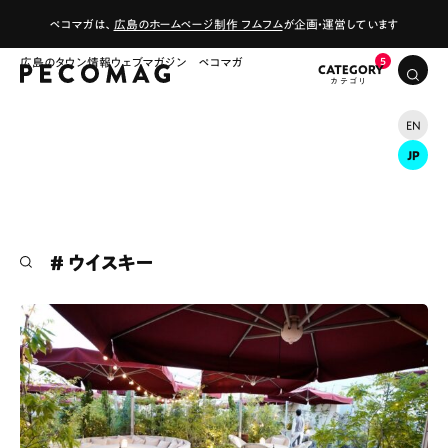
ペコマガは、
広島のホームページ制作 フムフム
が企画・運営しています
広島のタウン情報ウェブマガジン ペコマガ
CATEGORY
EN
JP
# ウイスキー
# カフェ
# ランチ
# スイーツ
# ファミリーにおすすめ
# 女子旅におすすめ
# 中区
# テイクアウト
# パン
# コーヒー
# 宮島
Special
Life