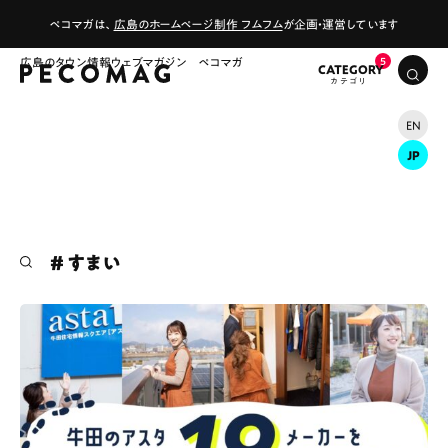
ペコマガは、
広島のホームページ制作 フムフム
が企画・運営しています
広島のタウン情報ウェブマガジン ペコマガ
CATEGORY
EN
JP
# すまい
# カフェ
# ランチ
# スイーツ
# ファミリーにおすすめ
# 女子旅におすすめ
# 中区
# テイクアウト
# パン
# コーヒー
# 宮島
Special
Life