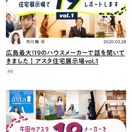
Gourmet
News
Outing
市川 梅
2020.02.28
ペコマガとは
運営会社
広島最大！19のハウスメーカーで話を聞いて
きました｜アスタ住宅展示場vol.1
スポット情報
広告掲載について
PR
プライバシーポリシー
インフォマティブデータポリシー
お問合せ
利用規約