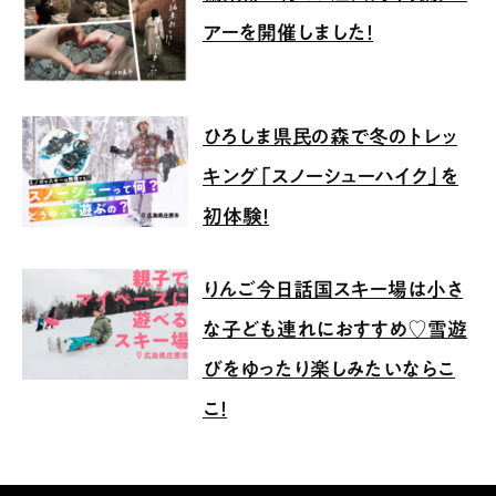
アーを開催しました！
ひろしま県民の森で冬のトレッ
キング「スノーシューハイク」を
初体験！
りんご今日話国スキー場は小さ
な子ども連れにおすすめ♡雪遊
びをゆったり楽しみたいならこ
こ！