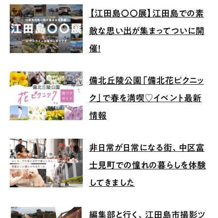
【江田島〇〇展】江田島での素
敵な思い出が集まってついに開
催！
備北丘陵公園「備北花ピクニッ
ク」で春を満喫♡イベント最新
情報
非日常が日常になる街、中区富
士見町での憧れの暮らしを体験
してきました
編集部と行く、江田島市撮影ツ