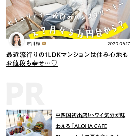
市川 梅
2020.06.17
最近流行りの1LDKマンションは住み心地も
お値段も幸せ…♡
PR記事
中四国初出店！ハワイ気分が味
わえる「ALOHA CAFE