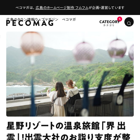
ペコマガは、
広島のホームページ制作 フムフム
が企画・運営しています
広島のタウン情報ウェブマガジン ペコマガ
CATEGORY
星野リゾートの温泉旅館「界 出
雲」！出雲大社のお詣り支度が整