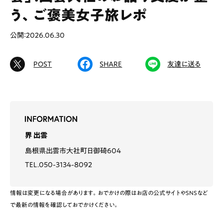
う、ご褒美女子旅レポ
公開：2026.06.30
# カフェ
# ランチ
# スイーツ
# ファミリーにおすすめ
# 女子旅におすすめ
POST
SHARE
友達に送る
# 中区
# テイクアウト
# パン
# コーヒー
# 宮島
Special
Life
界 出雲
Gourmet
News
島根県出雲市大社町日御碕604
TEL.050-3134-8092
Outing
情報は変更になる場合があります。おでかけの際はお店の公式サイトやSNSなど
で最新の情報を確認しておでかけください。
ペコマガとは
運営会社