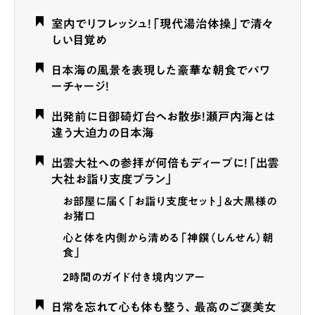
室内でリフレッシュ！「現代湯治体操」で清々
しい目覚め
日本海の風景を表現した豪華な朝食でパワ
ーチャージ！
出発前に日御碕灯台へお散歩！瀬戸内海とは
違う大迫力の日本海
出雲大社への参拝が何倍もディープに！「出雲
大社お詣り支度プラン」
お部屋に届く「お詣り支度セット」＆大黒様の
お猪口
心と体を内側から清める「神饌（しんせん）朝
食」
2時間のガイド付き境内ツアー
日常を忘れて心も体も整う、最高のご褒美女