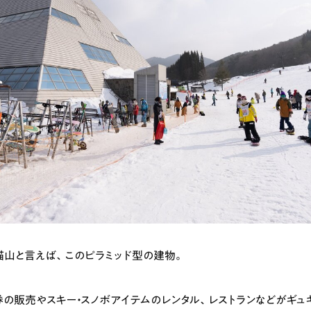
ランチ
# スイーツ
# ファミリーにおすすめ
# 女子旅におすすめ
# 中区
# パン
# コーヒー
# 宮島
猫山と言えば、このピラミッド型の建物。
券の販売やスキー・スノボアイテムのレンタル、レストランなどがギュ