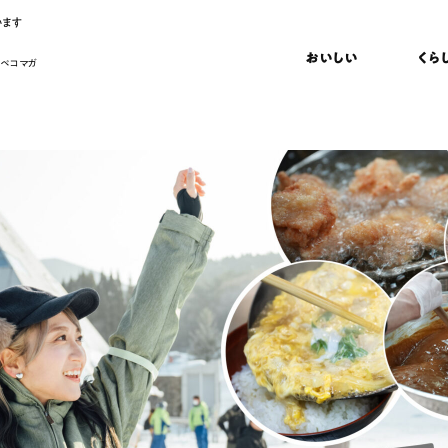
います
おいしい
くら
 ペコマガ