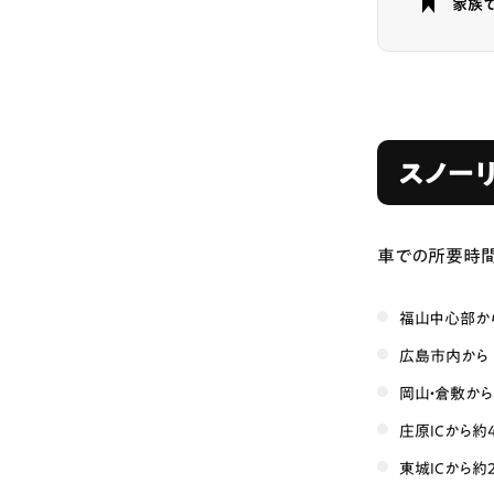
家族
スノー
車での所要時
福山中心部から
広島市内から 
岡山・倉敷から
庄原ICから約
東城ICから約