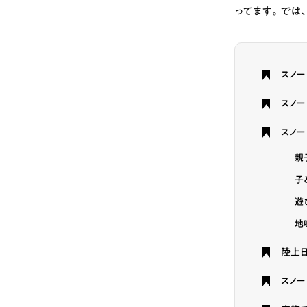
ってます。では
スノー
スノ
スノー
親
子
遊
地
陸上
スノー