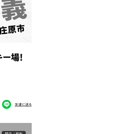
ー場！
友達に送る
閉店 / 移転