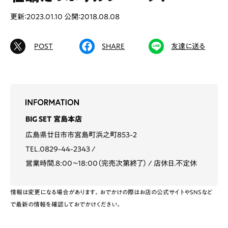
# カフェ
# ランチ
# スイーツ
更新：2023.01.10
公開：2018.08.08
# ファミリーにおすすめ
# 女子旅におすすめ
# 中区
# テイクアウト
# パン
# コーヒー
POST
SHARE
友達に送る
# 宮島
Special
Life
Gourmet
News
BIG SET 宮島本店
Outing
広島県廿日市市宮島町浜之町853-2
TEL.0829-44-2343
営業時間.8:00〜18:00（完売次第終了）
店休日.不定休
ペコマガとは
運営会社
情報は変更になる場合があります。おでかけの際はお店の公式サイトやSNSなど
で最新の情報を確認しておでかけください。
スポット情報
広告掲載について