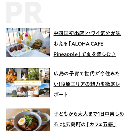
PR記事
中四国初出店！ハワイ気分が味
わえる「ALOHA CAFE
Pineapple」で夏を楽しむ♪
広島の子育て世代が今住みた
い！段原エリアの魅力を徹底レ
ポート
子どもから大人まで1日中楽しめ
る！北広島町の「カフェ五感」