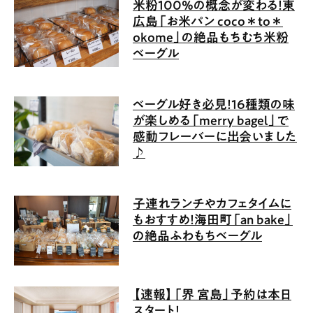
米粉100%の概念が変わる！東
広島「お米パン coco＊to＊
okome」の絶品もちむち米粉
ベーグル
ベーグル好き必見！16種類の味
が楽しめる「merry bagel」で
感動フレーバーに出会いました
♪
子連れランチやカフェタイムに
もおすすめ！海田町「an bake」
の絶品ふわもちベーグル
【速報】「界 宮島」予約は本日
スタート！