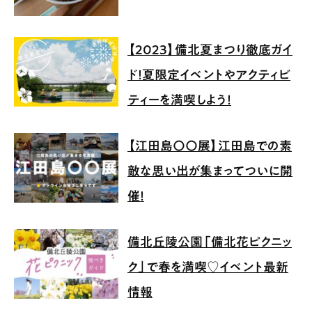
【2023】備北夏まつり徹底ガイ
ド！夏限定イベントやアクティビ
ティーを満喫しよう！
【江田島〇〇展】江田島での素
敵な思い出が集まってついに開
催！
備北丘陵公園「備北花ピクニッ
ク」で春を満喫♡イベント最新
情報