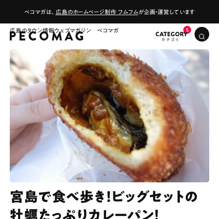
ペコマガは、
広島のホームページ制作 フムフム
が企画・運営しています
広島のタウン情報ウェブマガジン ペコマガ
CATEGORY
宮島で食べ歩き！ビッグセットの
牡蠣たっぷりカレーパン！