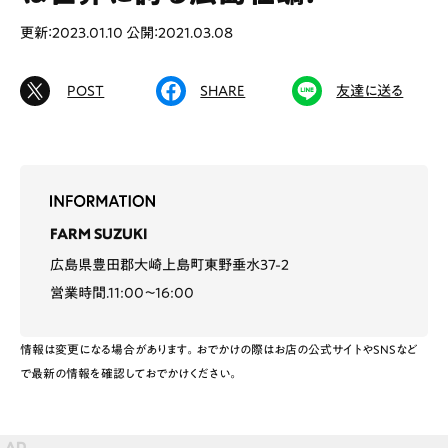
更新：2023.01.10
公開：2021.03.08
POST
SHARE
友達に送る
# カフェ
# ランチ
# スイーツ
# ファミリーにおすすめ
# 女子旅におすすめ
# 中区
# テイクアウト
# パン
# コーヒー
# 宮島
FARM SUZUKI
Special
Life
広島県豊田郡大崎上島町東野垂水37-2
営業時間.11:00〜16:00
Gourmet
News
Outing
情報は変更になる場合があります。おでかけの際はお店の公式サイトやSNSなど
で最新の情報を確認しておでかけください。
ペコマガとは
運営会社