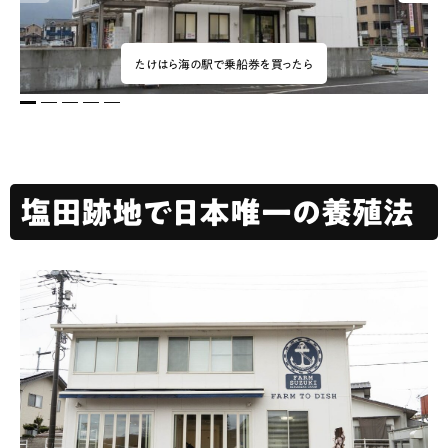
たけはら海の駅で乗船券を買ったら
1
2
3
4
5
塩田跡地で日本唯一の養殖法