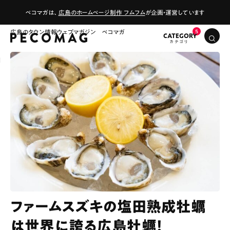
ペコマガは、
広島のホームページ制作 フムフム
が企画・運営しています
広島のタウン情報ウェブマガジン ペコマガ
CATEGORY
ファームスズキの塩田熟成牡蠣
は世界に誇る広島牡蠣！