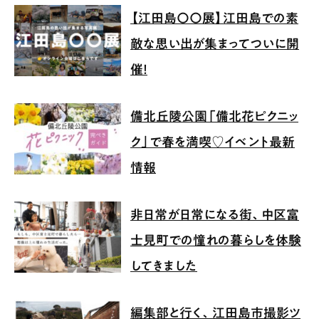
【江田島〇〇展】江田島での素
敵な思い出が集まってついに開
催！
備北丘陵公園「備北花ピクニッ
ク」で春を満喫♡イベント最新
情報
非日常が日常になる街、中区富
士見町での憧れの暮らしを体験
してきました
編集部と行く、江田島市撮影ツ