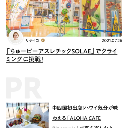
Gourmet
News
Outing
ペコマガとは
運営会社
サティコ
2021.07.26
「ちゅーピーアスレチックSOLAE」でクライ
スポット情報
広告掲載について
ミングに挑戦！
プライバシーポリシー
インフォマティブデータポリシー
PR記事
お問合せ
利用規約
中四国初出店！ハワイ気分が味
わえる「ALOHA CAFE