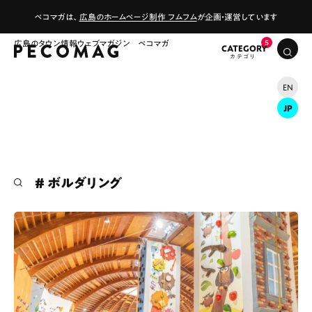
ペコマガは、
広島のホームページ制作 フムフム
が企画・運営しています
広島のタウン情報ウェブマガジン ペコマガ
CATEGORY
EN
JP
# カフェ
# ランチ
# スイーツ
# ボルダリング
# ファミリーにおすすめ
# 女子旅におすすめ
# 中区
# テイクアウト
# パン
# コーヒー
# 宮島
Special
Life